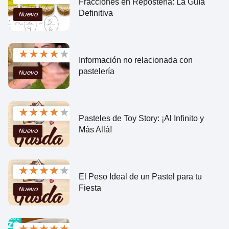
Fracciones en Repostería: La Guía
Definitiva
Nuevo
★
★
★
★
★
Información no relacionada con
pastelería
Nuevo
★
★
★
★
★
Pasteles de Toy Story: ¡Al Infinito y
Más Allá!
Nuevo
★
★
★
★
★
El Peso Ideal de un Pastel para tu
Fiesta
Nuevo
★
★
★
★
★