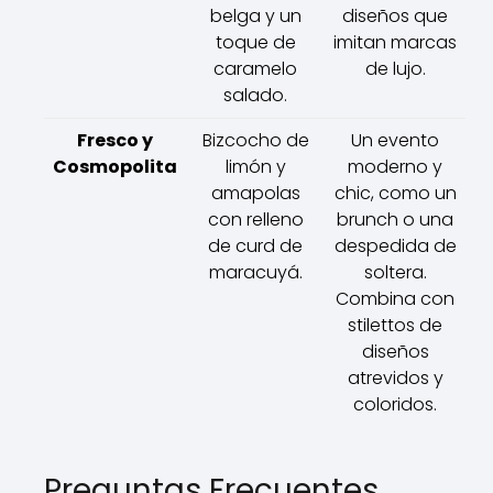
belga y un
diseños que
toque de
imitan marcas
caramelo
de lujo.
salado.
Fresco y
Bizcocho de
Un evento
Cosmopolita
limón y
moderno y
amapolas
chic, como un
con relleno
brunch o una
de curd de
despedida de
maracuyá.
soltera.
Combina con
stilettos de
diseños
atrevidos y
coloridos.
Preguntas Frecuentes