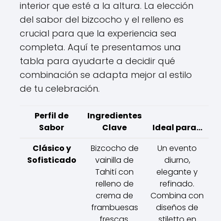
interior que esté a la altura. La elección
del sabor del bizcocho y el relleno es
crucial para que la experiencia sea
completa. Aquí te presentamos una
tabla para ayudarte a decidir qué
combinación se adapta mejor al estilo
de tu celebración.
Perfil de
Ingredientes
Sabor
Clave
Ideal para...
Clásico y
Bizcocho de
Un evento
Sofisticado
vainilla de
diurno,
Tahití con
elegante y
relleno de
refinado.
crema de
Combina con
frambuesas
diseños de
frescas.
stiletto en