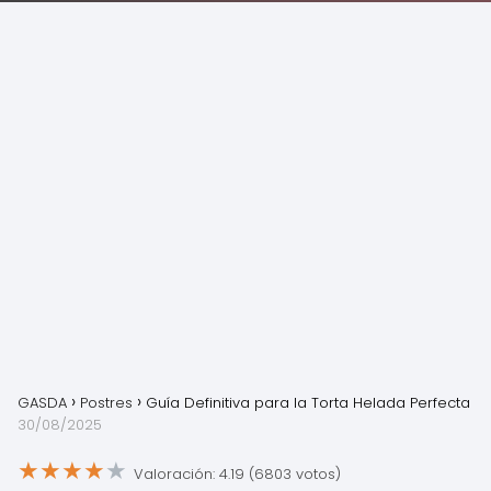
GASDA
Postres
Guía Definitiva para la Torta Helada Perfecta
30/08/2025
★
★
★
★
★
Valoración: 4.19 (6803 votos)