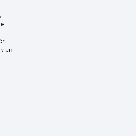
s
de
ión
 y un