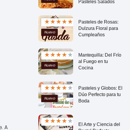
Pasteles Salados
★
★
★
★
★
Pasteles de Rosas:
Dulzura Floral para
Nuevo
Cumpleaños
★
★
★
★
★
Mantequilla: Del Frío
al Fuego en tu
Nuevo
Cocina
★
★
★
★
★
Pasteles y Globos: El
Dúo Perfecto para tu
Nuevo
Boda
★
★
★
★
★
El Arte y Ciencia del
. A