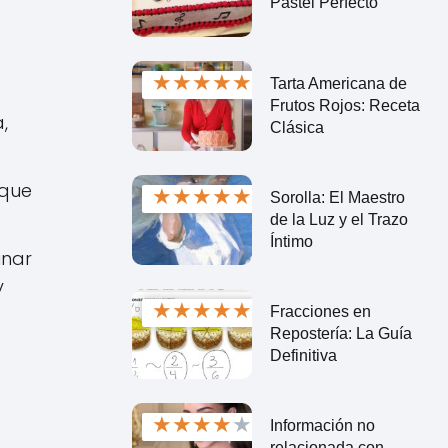
Pastel Perfecto
★
★
★
★
★
Tarta Americana de
Frutos Rojos: Receta
,
Clásica
 que
★
★
★
★
★
Sorolla: El Maestro
de la Luz y el Trazo
Íntimo
inar
y
★
★
★
★
★
Fracciones en
Repostería: La Guía
Definitiva
★
★
★
★
★
Información no
relacionada con