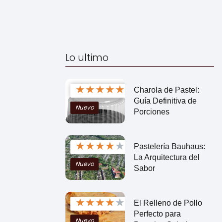
Lo ultimo
★
★
★
★
★
Charola de Pastel:
Guía Definitiva de
Nuevo
Porciones
★
★
★
★
★
Pastelería Bauhaus:
La Arquitectura del
Nuevo
Sabor
★
★
★
★
★
El Relleno de Pollo
Perfecto para
Nuevo