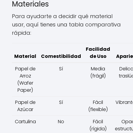
Materiales
Para ayudarte a decidir qué material
usar, aquí tienes una tabla comparativa
rápida:
Facilidad
Material
Comestibilidad
de Uso
Aparie
Papel de
Sí
Media
Delic
Arroz
(frágil)
traslú
(Wafer
Paper)
Papel de
Sí
Fácil
Vibrante
Azúcar
(flexible)
Cartulina
No
Fácil
Opa
(rígida)
estruct