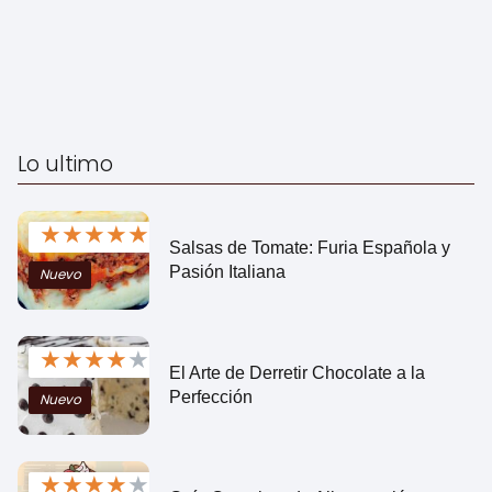
Lo ultimo
★
★
★
★
★
Salsas de Tomate: Furia Española y
Pasión Italiana
Nuevo
★
★
★
★
★
El Arte de Derretir Chocolate a la
Perfección
Nuevo
★
★
★
★
★