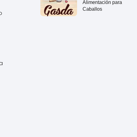
Alimentación para
Caballos
o
.
ía