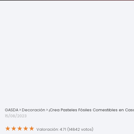
GASDA
Decoración
¡Crea Pasteles Fósiles Comestibles en Cas
15/08/2023
★
★
★
★
★
Valoración: 4.71 (14842 votos)