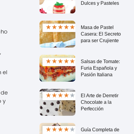
Dulces y Pasteles
★
★
★
★
★
Masa de Pastel
cho
Casera: El Secreto
para ser Crujiente
,
★
★
★
★
★
Salsas de Tomate:
Furia Española y
 el
Pasión Italiana
 de
★
★
★
★
★
El Arte de Derretir
o y
Chocolate a la
Perfección
★
★
★
★
★
Guía Completa de