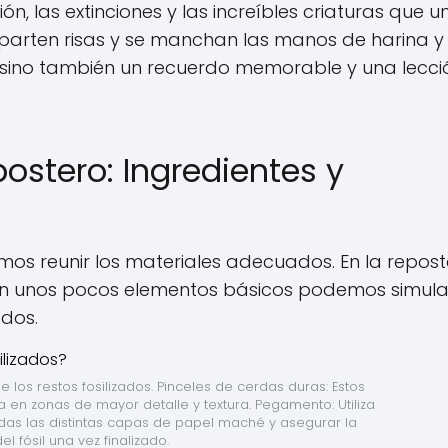
n, las extinciones y las increíbles criaturas que u
mparten risas y se manchan las manos de harina y
re, sino también un recuerdo memorable y una lecci
ostero: Ingredientes y
s reunir los materiales adecuados. En la reposte
 con unos pocos elementos básicos podemos simula
ados.
 los restos fosilizados. Pinceles de cerdas duras: Estos 
a en zonas de mayor detalle y textura. Pegamento: Utiliza 
as las distintas capas de papel maché y asegurar la 
el fósil una vez finalizado.