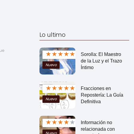
Lo ultimo
ue 
★
★
★
★
★
Sorolla: El Maestro
de la Luz y el Trazo
Nuevo
Íntimo
★
★
★
★
★
Fracciones en
Repostería: La Guía
Nuevo
Definitiva
★
★
★
★
★
Información no
relacionada con
Nuevo