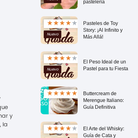
pastelería
★
★
★
★
★
Pasteles de Toy
Story: ¡Al Infinito y
Nuevo
Más Allá!
★
★
★
★
★
El Peso Ideal de un
Pastel para tu Fiesta
Nuevo
★
★
★
★
★
Buttercream de
y
Merengue Italiano:
que
Guía Definitiva
nar y
 la
★
★
★
★
★
El Arte del Whisky:
Guía de Cata y