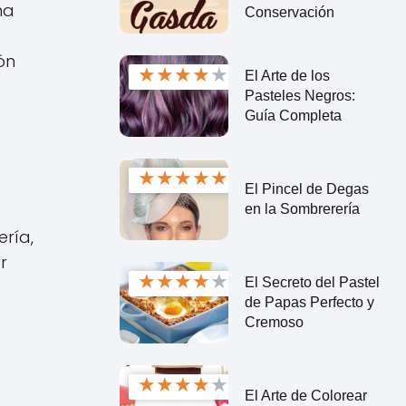
na
Conservación
ón
★
★
★
★
★
El Arte de los
Pasteles Negros:
Guía Completa
★
★
★
★
★
El Pincel de Degas
en la Sombrerería
ría,
r
★
★
★
★
★
El Secreto del Pastel
de Papas Perfecto y
Cremoso
★
★
★
★
★
El Arte de Colorear