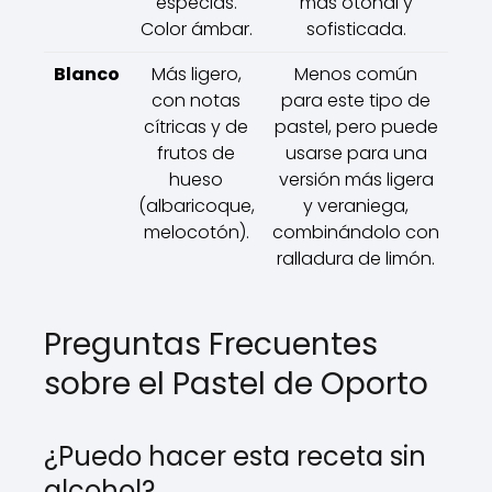
especias.
más otoñal y
Color ámbar.
sofisticada.
Blanco
Más ligero,
Menos común
con notas
para este tipo de
cítricas y de
pastel, pero puede
frutos de
usarse para una
hueso
versión más ligera
(albaricoque,
y veraniega,
melocotón).
combinándolo con
ralladura de limón.
Preguntas Frecuentes
sobre el Pastel de Oporto
¿Puedo hacer esta receta sin
alcohol?