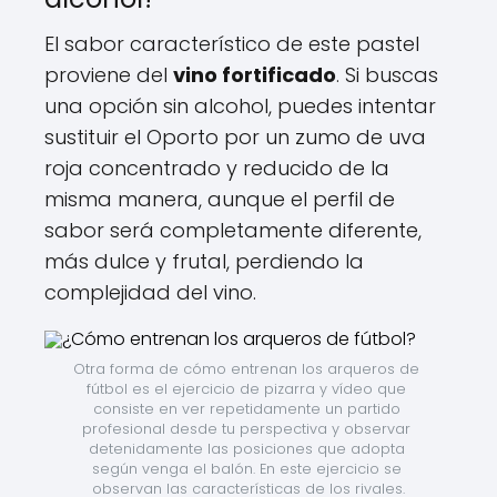
El sabor característico de este pastel
proviene del
vino fortificado
. Si buscas
una opción sin alcohol, puedes intentar
sustituir el Oporto por un zumo de uva
roja concentrado y reducido de la
misma manera, aunque el perfil de
sabor será completamente diferente,
más dulce y frutal, perdiendo la
complejidad del vino.
Otra forma de cómo entrenan los arqueros de 
fútbol es el ejercicio de pizarra y vídeo que 
consiste en ver repetidamente un partido 
profesional desde tu perspectiva y observar 
detenidamente las posiciones que adopta 
según venga el balón. En este ejercicio se 
observan las características de los rivales.