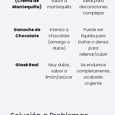
(Crema de
sabor a
ideal para
Mantequilla)
mantequilla
decoraciones
complejas
Ganache de
Intenso a
Puede ser
Chocolate
chocolate
líquida para
(amargo o
bañar o densa
dulce)
para
rellenar/cubrir
Glasé Real
Muy dulce,
Se endurece
sabor a
completamente,
limón/azúcar
acabado
crujiente