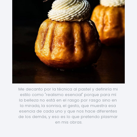
Me decanto por la técnica al pastel y definiría mi 
estilo como "realismo esencial" porque para mí 
la belleza no está en el rasgo por rasgo sino en 
la mirada, la sonrisa, el gesto, que muestra esa 
esencia de cada uno y que nos hace diferentes 
de los demás, y eso es lo que pretendo plasmar 
en mis obras.