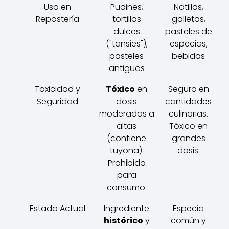
Uso en
Pudines,
Natillas,
Repostería
tortillas
galletas,
dulces
pasteles de
("tansies"),
especias,
pasteles
bebidas
antiguos
Toxicidad y
Tóxico
en
Seguro en
Seguridad
dosis
cantidades
moderadas a
culinarias.
altas
Tóxico en
(contiene
grandes
tuyona).
dosis.
Prohibido
para
consumo.
Estado Actual
Ingrediente
Especia
histórico
y
común y