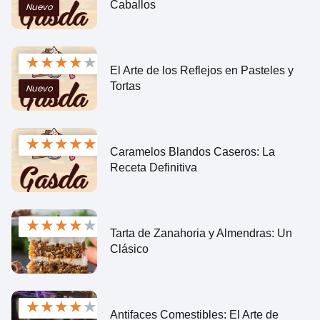
Caballos
Nuevo
★
★
★
★
★
El Arte de los Reflejos en Pasteles y
Tortas
Nuevo
★
★
★
★
★
Caramelos Blandos Caseros: La
Receta Definitiva
★
★
★
★
★
Tarta de Zanahoria y Almendras: Un
Clásico
★
★
★
★
★
Antifaces Comestibles: El Arte de