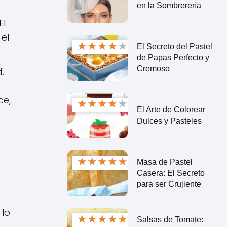
en la Sombrerería
El
 el
★
★
★
★
★
El Secreto del Pastel
de Papas Perfecto y
Cremoso
.
ce,
★
★
★
★
★
El Arte de Colorear
Dulces y Pasteles
★
★
★
★
★
Masa de Pastel
Casera: El Secreto
para ser Crujiente
 lo
★
★
★
★
★
Salsas de Tomate:
a