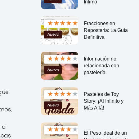
Íntimo
★
★
★
★
★
Fracciones en
Repostería: La Guía
Nuevo
Definitiva
★
★
★
★
★
Información no
relacionada con
Nuevo
pastelería
gue
★
★
★
★
★
Pasteles de Toy
Story: ¡Al Infinito y
Nuevo
Más Allá!
amos,
e a
★
★
★
★
★
El Peso Ideal de un
scas