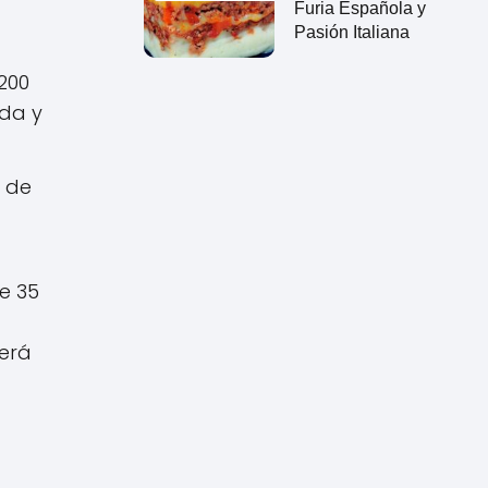
Furia Española y
Pasión Italiana
200
ada y
r de
e 35
gerá