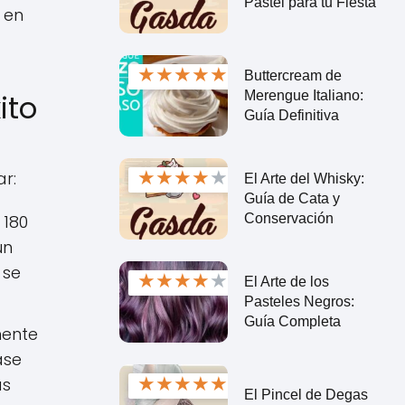
Pastel para tu Fiesta
 en
★
★
★
★
★
Buttercream de
Merengue Italiano:
ito
Guía Definitiva
★
★
★
★
★
r:
El Arte del Whisky:
Guía de Cata y
Conservación
 180
un
 se
★
★
★
★
★
El Arte de los
Pasteles Negros:
Guía Completa
mente
ase
★
★
★
★
★
ás
El Pincel de Degas