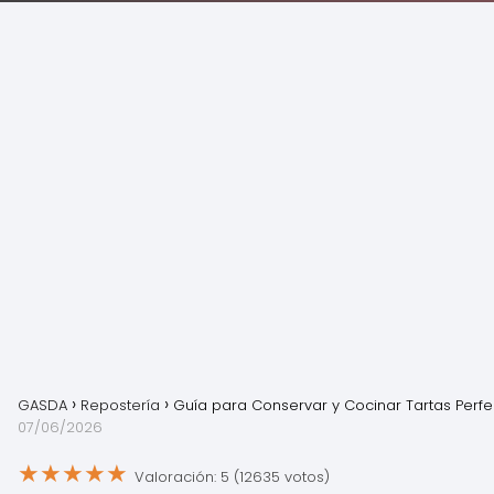
GASDA
Repostería
Guía para Conservar y Cocinar Tartas Perfe
07/06/2026
★
★
★
★
★
Valoración: 5 (12635 votos)