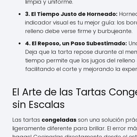
limpia y uniforme.
3. El Tiempo Justo de Horneado:
Hornea
indicador visual es tu mejor guía: los bo
relleno debe verse firme y burbujeante.
4. El Reposo, un Paso Subestimado:
Una
Deja que la tarta repose durante al meno
tiempo permite que los jugos del relleno 
facilitando el corte y mejorando la expe
El Arte de las Tartas Cong
sin Escalas
Las tartas
congeladas
son una solución prác
ligeramente diferente para brillar. El error 
hagas! Cocinarlas directamente desde el est