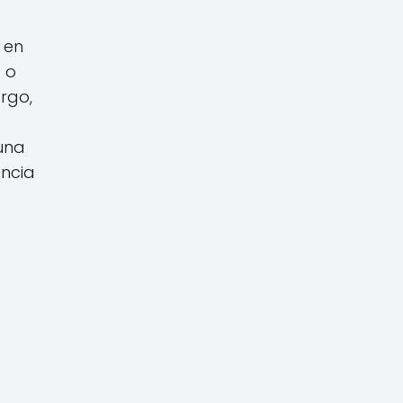
 en
 o
rgo,
una
encia