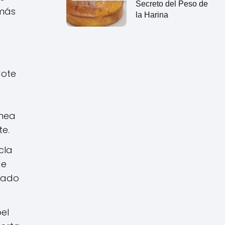
Secreto del Peso de
 más
la Harina
dote
énea
te.
cla
de
siado
el