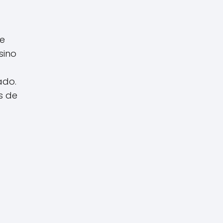
se
sino
ado.
s de