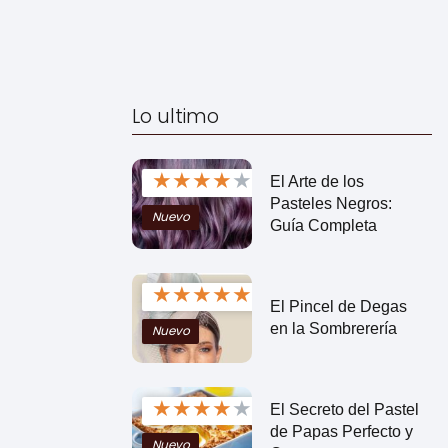
Lo ultimo
★
★
★
★
★
El Arte de los
Pasteles Negros:
Nuevo
Guía Completa
★
★
★
★
★
El Pincel de Degas
en la Sombrerería
Nuevo
★
★
★
★
★
El Secreto del Pastel
de Papas Perfecto y
Nuevo