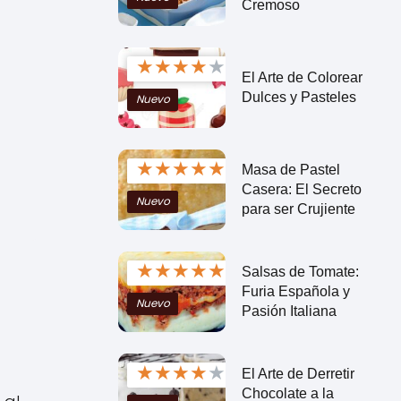
Cremoso
★
★
★
★
★
El Arte de Colorear
Dulces y Pasteles
Nuevo
★
★
★
★
★
Masa de Pastel
Casera: El Secreto
Nuevo
para ser Crujiente
★
★
★
★
★
Salsas de Tomate:
Furia Española y
Nuevo
Pasión Italiana
★
★
★
★
★
El Arte de Derretir
Chocolate a la