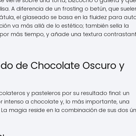
e vierte sobre una torta, bizcocho o galleta y que
sa. A diferencia de un frosting o betún, que suele
tula, el glaseado se basa en la fluidez para aut
ción va más allá de lo estético; también sella la
por más tiempo, y añade una textura contrastan
eado de Chocolate Oscuro y
lateros y pasteleros por su resultado final: un
r intenso a chocolate y, lo más importante, una
o. La magia reside en la combinación de sus dos ún