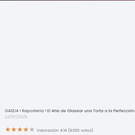
GASDA
Repostería
El Arte de Glasear una Torta a la Perfección
22/07/2025
★
★
★
★
★
Valoración: 4.14 (9250 votos)