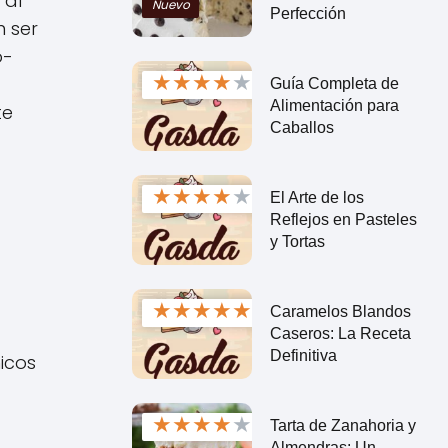
 al
Nuevo
Perfección
n ser
o-
★
★
★
★
★
Guía Completa de
Alimentación para
te
Caballos
★
★
★
★
★
El Arte de los
Reflejos en Pasteles
y Tortas
★
★
★
★
★
Caramelos Blandos
Caseros: La Receta
Definitiva
icos
★
★
★
★
★
Tarta de Zanahoria y
Almendras: Un