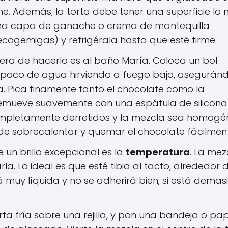
e. Además, la torta debe tener una superficie lo
na fina capa de ganache o crema de mantequilla
ogemigas) y refrigérala hasta que esté firme.
ra de hacerlo es al baño María. Coloca un bol
un poco de agua hirviendo a fuego bajo, asegurán
a. Pica finamente tanto el chocolate como la
Remueve suavemente con una espátula de silicona
ompletamente derretidos y la mezcla sea homog
uede sobrecalentar y quemar el chocolate fácilmen
e un brillo excepcional es la
temperatura
. La mez
a. Lo ideal es que esté tibia al tacto, alrededor 
á muy líquida y no se adherirá bien; si está dema
ta fría sobre una rejilla, y pon una bandeja o pap