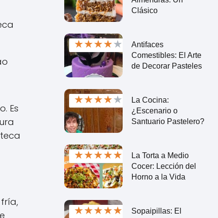
Clásico
teca
★
★
★
★
★
Antifaces
Comestibles: El Arte
ao
de Decorar Pasteles
★
★
★
★
★
La Cocina:
o. Es
¿Escenario o
tura
Santuario Pastelero?
nteca
★
★
★
★
★
La Torta a Medio
Cocer: Lección del
Horno a la Vida
ría,
★
★
★
★
★
Sopaipillas: El
se