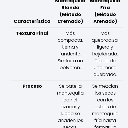
Mantequilla
Mantequilla
Blanda
Fría
(Método
(Método
Característica
Cremado)
Arenado)
Textura Final
Más
Más
compacta,
quebradiza,
tierna y
ligera y
fundente.
hojaldrada.
Similar a un
Típica de
polvorón.
una masa
quebrada.
Proceso
Se bate la
Se mezclan
mantequilla
los secos
con el
con los
azúcar y
cubos de
luego se
mantequilla
añaden los
fría hasta
secos.
formar un