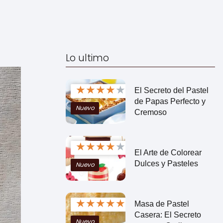
Lo ultimo
★
★
★
★
★
El Secreto del Pastel
de Papas Perfecto y
Nuevo
Cremoso
★
★
★
★
★
El Arte de Colorear
Dulces y Pasteles
Nuevo
★
★
★
★
★
Masa de Pastel
Casera: El Secreto
Nuevo