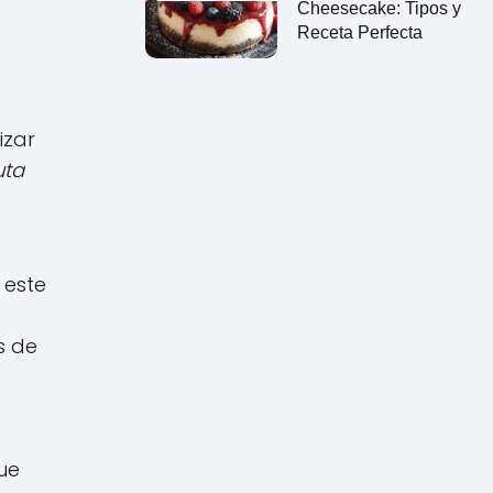
Cheesecake: Tipos y
Receta Perfecta
izar
uta
 este
s de
ue