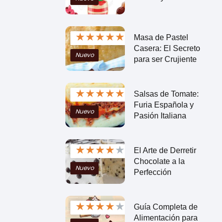
★
★
★
★
★
Masa de Pastel
Casera: El Secreto
Nuevo
para ser Crujiente
★
★
★
★
★
Salsas de Tomate:
Furia Española y
Nuevo
Pasión Italiana
★
★
★
★
★
El Arte de Derretir
Chocolate a la
Nuevo
Perfección
★
★
★
★
★
Guía Completa de
Alimentación para