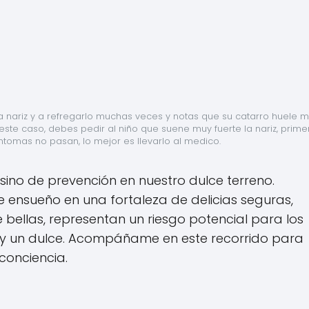
a nariz y a refregarlo muchas veces y notas que su catarro huele ma
ste caso, debes pedir al niño que suene muy fuerte la nariz, primer
síntomas no pasan, lo mejor es llevarlo al medico.
 sino de prevención en nuestro dulce terreno.
ensueño en una fortaleza de delicias seguras,
bellas, representan un riesgo potencial para los
e y un dulce. Acompáñame en este recorrido para
conciencia.