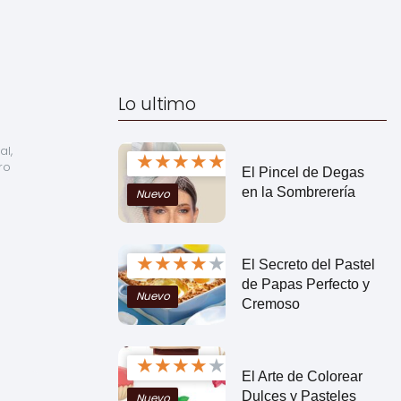
Lo ultimo
l, 
★
★
★
★
★
o 
El Pincel de Degas
en la Sombrerería
Nuevo
★
★
★
★
★
El Secreto del Pastel
de Papas Perfecto y
Nuevo
Cremoso
★
★
★
★
★
El Arte de Colorear
Dulces y Pasteles
Nuevo