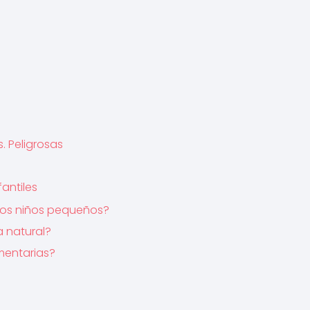
. Peligrosas
antiles
 los niños pequeños?
 natural?
imentarias?