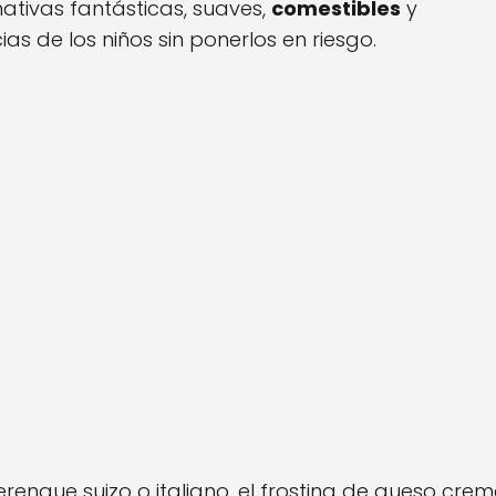
nativas fantásticas, suaves,
comestibles
y
as de los niños sin ponerlos en riesgo.
rengue suizo o italiano, el frosting de queso crem