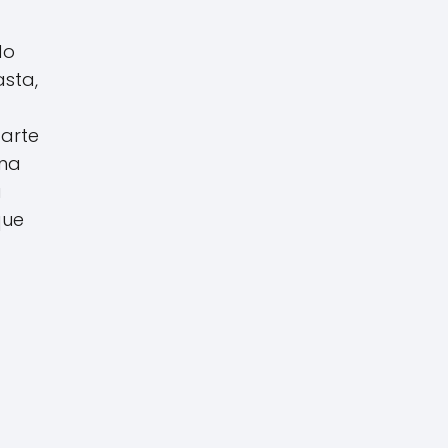
do
asta,
 arte
una
a
que