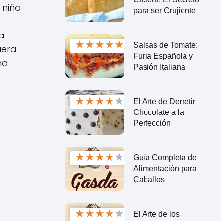
 niño
para ser Crujiente
na
★
★
★
★
★
Salsas de Tomate:
uera
Furia Española y
na
Pasión Italiana
★
★
★
★
★
El Arte de Derretir
Chocolate a la
Perfección
★
★
★
★
★
Guía Completa de
Alimentación para
Caballos
★
★
★
★
★
El Arte de los