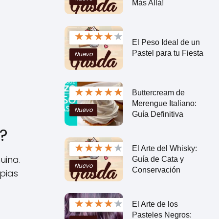
Más Allá!
★
★
★
★
★
El Peso Ideal de un
Pastel para tu Fiesta
Nuevo
★
★
★
★
★
Buttercream de
Merengue Italiano:
Nuevo
Guía Definitiva
?
★
★
★
★
★
El Arte del Whisky:
uina.
Guía de Cata y
Nuevo
Conservación
pias
★
★
★
★
★
El Arte de los
Pasteles Negros: