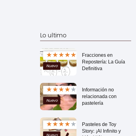
Lo ultimo
★
★
★
★
★
Fracciones en
Repostería: La Guía
Nuevo
Definitiva
★
★
★
★
★
Información no
relacionada con
Nuevo
pastelería
★
★
★
★
★
Pasteles de Toy
Story: ¡Al Infinito y
Nuevo