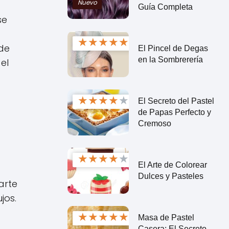
Nuevo
Guía Completa
se
★
★
★
★
★
ede
El Pincel de Degas
en la Sombrerería
el
★
★
★
★
★
El Secreto del Pastel
de Papas Perfecto y
Cremoso
★
★
★
★
★
El Arte de Colorear
Dulces y Pasteles
arte
jos.
★
★
★
★
★
Masa de Pastel
Casera: El Secreto