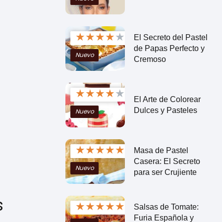
★
★
★
★
★
El Secreto del Pastel
de Papas Perfecto y
Nuevo
Cremoso
★
★
★
★
★
El Arte de Colorear
Dulces y Pasteles
Nuevo
★
★
★
★
★
Masa de Pastel
Casera: El Secreto
Nuevo
para ser Crujiente
s
★
★
★
★
★
Salsas de Tomate:
Furia Española y