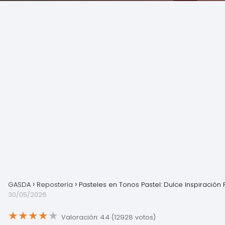
GASDA
Repostería
Pasteles en Tonos Pastel: Dulce Inspiración F
30/05/2026
★
★
★
★
★
Valoración: 4.4 (12928 votos)