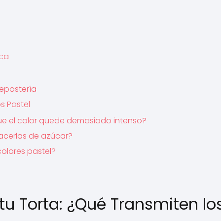
ica
epostería
s Pastel
que el color quede demasiado intenso?
hacerlas de azúcar?
colores pastel?
 tu Torta: ¿Qué Transmiten lo