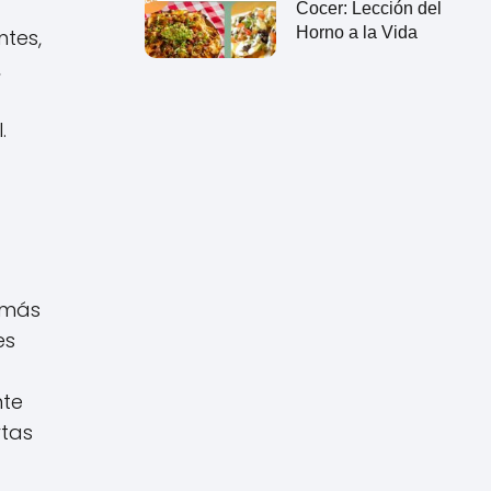
Cocer: Lección del
Horno a la Vida
tes,
,
.
 más
es
nte
rtas