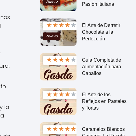
Nuevo
Pasión Italiana
 nos
★
★
★
★
★
l
El Arte de Derretir
Chocolate a la
Nuevo
Perfección
.
★
★
★
★
★
Guía Completa de
ura.
Alimentación para
Caballos
cto
★
★
★
★
★
El Arte de los
Reflejos en Pasteles
y la
y Tortas
na
★
★
★
★
★
Caramelos Blandos
Caseros: La Receta