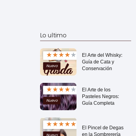
Lo ultimo
★
★
★
★
★
El Arte del Whisky:
Guía de Cata y
Nuevo
Conservación
★
★
★
★
★
El Arte de los
Pasteles Negros:
Nuevo
Guía Completa
★
★
★
★
★
El Pincel de Degas
en la Sombrerería
Nuevo