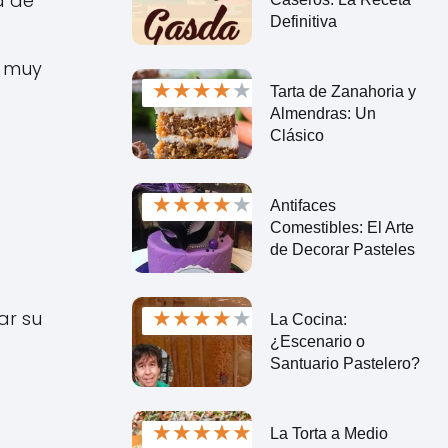
a de
Definitiva
y muy
★
★
★
★
★
Tarta de Zanahoria y
Almendras: Un
Clásico
★
★
★
★
★
Antifaces
Comestibles: El Arte
de Decorar Pasteles
★
★
★
★
★
ar su
La Cocina:
¿Escenario o
Santuario Pastelero?
★
★
★
★
★
La Torta a Medio