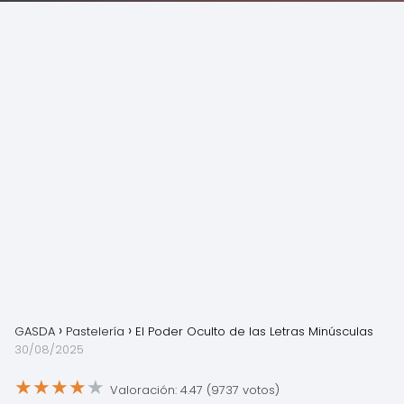
GASDA
Pastelería
El Poder Oculto de las Letras Minúsculas
30/08/2025
★
★
★
★
★
Valoración: 4.47 (9737 votos)