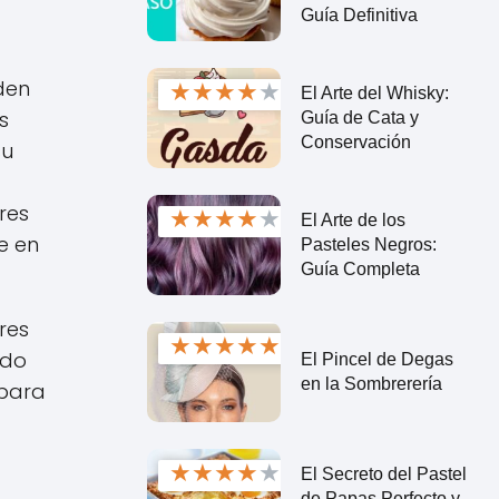
Guía Definitiva
den
★
★
★
★
★
El Arte del Whisky:
s
Guía de Cata y
Conservación
su
res
★
★
★
★
★
El Arte de los
je en
Pasteles Negros:
Guía Completa
res
★
★
★
★
★
ado
El Pincel de Degas
en la Sombrerería
 para
★
★
★
★
★
El Secreto del Pastel
de Papas Perfecto y