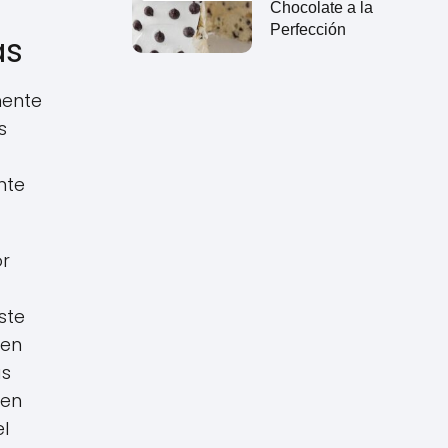
Chocolate a la
Perfección
as
mente
s
nte
or
ste
(en
as
 en
el