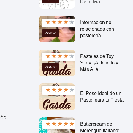
Definitiva
★
★
★
★
★
Información no
relacionada con
Nuevo
pastelería
★
★
★
★
★
Pasteles de Toy
Story: ¡Al Infinito y
Nuevo
Más Allá!
★
★
★
★
★
El Peso Ideal de un
Pastel para tu Fiesta
vés
★
★
★
★
★
Buttercream de
Merengue Italiano: