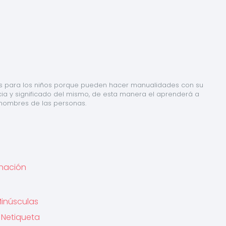
das para los niños porque pueden hacer manualidades con su 
ia y significado del mismo, de esta manera el aprenderá a 
 nombres de las personas.
inación
 Minúsculas
a Netiqueta