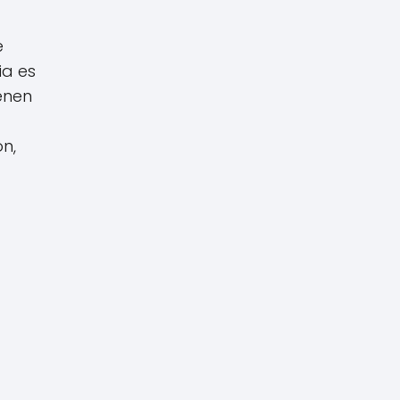
e
ia es
enen
n,