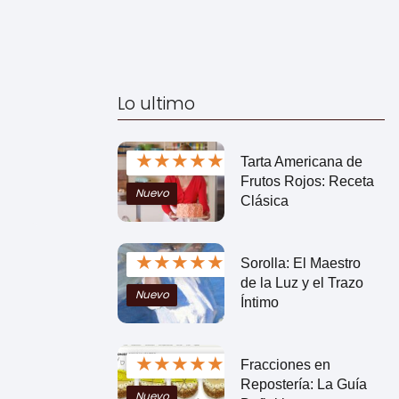
Lo ultimo
★
★
★
★
★
Tarta Americana de
Frutos Rojos: Receta
Nuevo
Clásica
★
★
★
★
★
Sorolla: El Maestro
de la Luz y el Trazo
Nuevo
Íntimo
★
★
★
★
★
Fracciones en
Repostería: La Guía
Nuevo