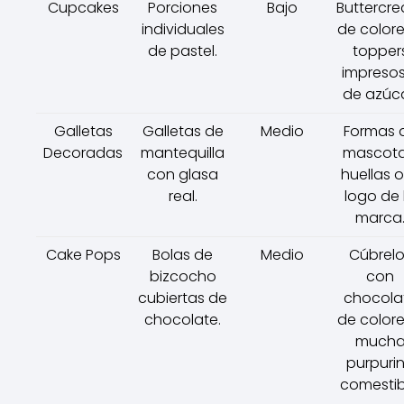
Cupcakes
Porciones
Bajo
Buttercr
individuales
de colore
de pastel.
topper
impresos
de azúca
Galletas
Galletas de
Medio
Formas 
Decoradas
mantequilla
mascota
con glasa
huellas o
real.
logo de 
marca
Cake Pops
Bolas de
Medio
Cúbrelo
bizcocho
con
cubiertas de
chocola
chocolate.
de colore
much
purpuri
comestib