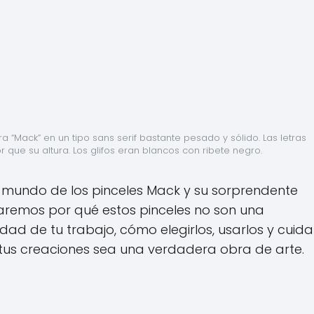
“Mack” en un tipo sans serif bastante pesado y sólido. Las letras 
que su altura. Los glifos eran blancos con ribete negro.
l mundo de los pinceles Mack y su sorprendente
raremos por qué estos pinceles no son una
idad de tu trabajo, cómo elegirlos, usarlos y cuida
us creaciones sea una verdadera obra de arte.