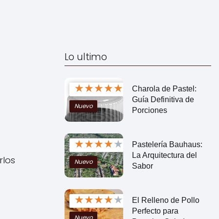
Lo ultimo
★
★
★
★
★
Charola de Pastel:
Guía Definitiva de
Nuevo
Porciones
★
★
★
★
★
Pastelería Bauhaus:
La Arquitectura del
rlos
Nuevo
Sabor
★
★
★
★
★
El Relleno de Pollo
Perfecto para
Nuevo