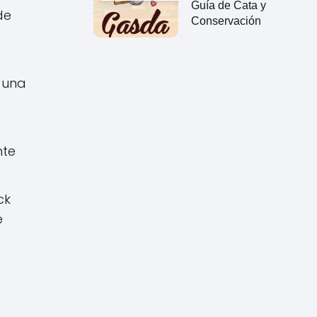
Guía de Cata y
de
Conservación
e una
nte
ck
e