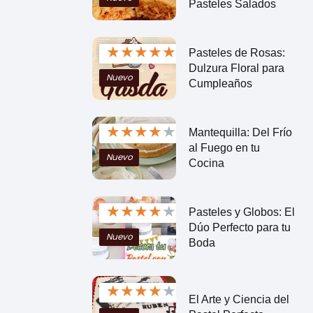
Pasteles Salados
★
★
★
★
★
Pasteles de Rosas:
Dulzura Floral para
Nuevo
Cumpleaños
★
★
★
★
★
Mantequilla: Del Frío
al Fuego en tu
Nuevo
Cocina
★
★
★
★
★
Pasteles y Globos: El
Dúo Perfecto para tu
Nuevo
Boda
★
★
★
★
★
El Arte y Ciencia del