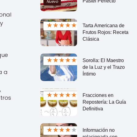
Pastel Perfecto
Nuevo
ional
 y
★
★
★
★
★
Tarta Americana de
Frutos Rojos: Receta
Clásica
que
★
★
★
★
★
Sorolla: El Maestro
de la Luz y el Trazo
a a
Íntimo
,
★
★
★
★
★
Fracciones en
tros
Repostería: La Guía
Definitiva
★
★
★
★
★
Información no
relacionada con