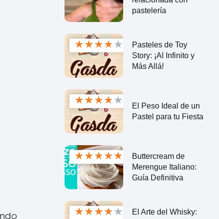
pastelería
★
★
★
★
★
Pasteles de Toy
Story: ¡Al Infinito y
Más Allá!
★
★
★
★
★
El Peso Ideal de un
Pastel para tu Fiesta
★
★
★
★
★
Buttercream de
Merengue Italiano:
Guía Definitiva
★
★
★
★
★
El Arte del Whisky:
endo