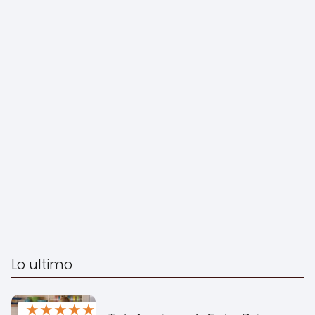
Lo ultimo
★
★
★
★
★