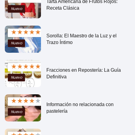
Tarta Americana de Frutos Rojos:
Receta Clásica
Nuevo
★
★
★
★
★
Sorolla: El Maestro de la Luz y el
Trazo Íntimo
Nuevo
★
★
★
★
★
Fracciones en Repostería: La Guía
Definitiva
Nuevo
★
★
★
★
★
Información no relacionada con
pastelería
Nuevo