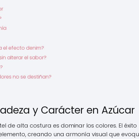
or
?
nía
a el efecto denim?
n alterar el sabor?
a?
lores no se destiñan?
icadeza y Carácter en Azúcar
l de alta costura es dominar los colores. El éxito
 elemento, creando una armonía visual que evoqu