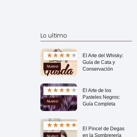
Lo ultimo
★
★
★
★
★
El Arte del Whisky:
Guía de Cata y
Nuevo
Conservación
★
★
★
★
★
El Arte de los
Pasteles Negros:
Nuevo
Guía Completa
★
★
★
★
★
El Pincel de Degas
en la Sombrerería
Nuevo