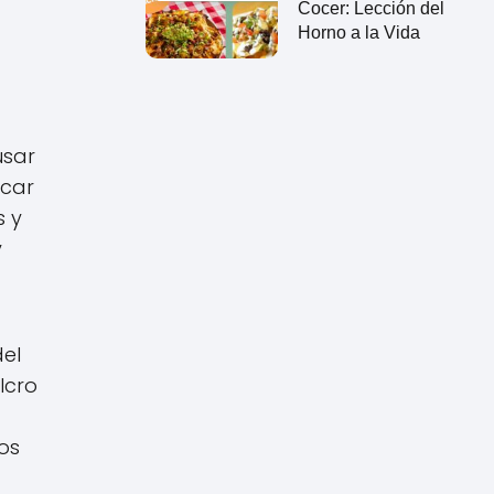
Cocer: Lección del
Horno a la Vida
usar
rcar
s y
y
del
lcro
os