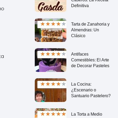
Definitiva
no
★
★
★
★
★
Tarta de Zanahoria y
Almendras: Un
Clásico
★
★
★
★
★
Antifaces
ta
Comestibles: El Arte
de Decorar Pasteles
★
★
★
★
★
La Cocina:
¿Escenario o
Santuario Pastelero?
★
★
★
★
★
La Torta a Medio