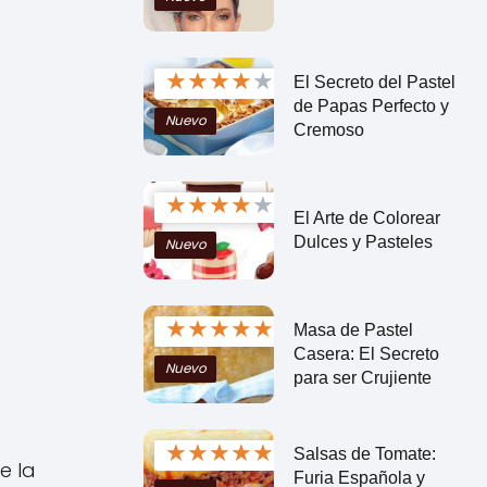
★
★
★
★
★
El Secreto del Pastel
de Papas Perfecto y
Nuevo
Cremoso
★
★
★
★
★
El Arte de Colorear
Dulces y Pasteles
Nuevo
★
★
★
★
★
Masa de Pastel
Casera: El Secreto
Nuevo
para ser Crujiente
★
★
★
★
★
Salsas de Tomate:
e la
Furia Española y