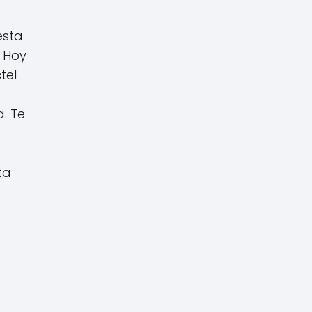
esta
. Hoy
tel
. Te
ta