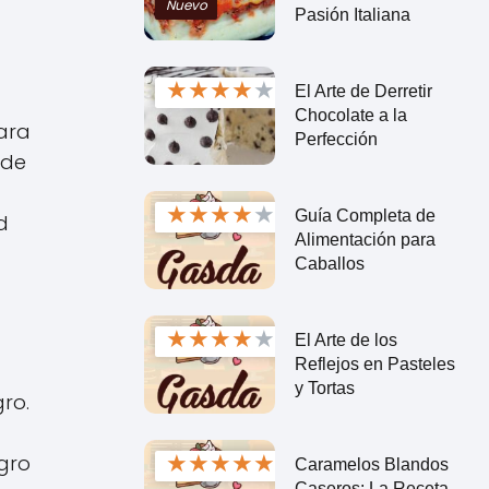
Nuevo
Pasión Italiana
★
★
★
★
★
El Arte de Derretir
Chocolate a la
Para
Perfección
 de
★
★
★
★
★
Guía Completa de
d
Alimentación para
Caballos
★
★
★
★
★
El Arte de los
Reflejos en Pasteles
y Tortas
ro.
★
★
★
★
★
egro
Caramelos Blandos
Caseros: La Receta