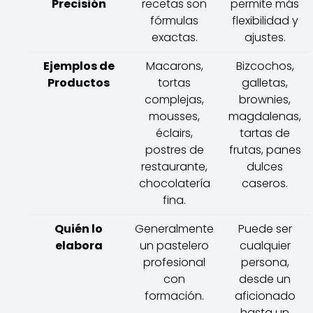
Precisión
recetas son
permite más
fórmulas
flexibilidad y
exactas.
ajustes.
Ejemplos de
Macarons,
Bizcochos,
Productos
tortas
galletas,
complejas,
brownies,
mousses,
magdalenas,
éclairs,
tartas de
postres de
frutas, panes
restaurante,
dulces
chocolatería
caseros.
fina.
Quién lo
Generalmente
Puede ser
elabora
un pastelero
cualquier
profesional
persona,
con
desde un
formación.
aficionado
hasta un