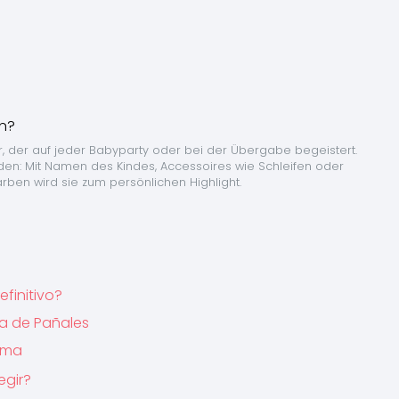
, der auf jeder Babyparty oder bei der Übergabe begeistert. 
den: Mit Namen des Kindes, Accessoires wie Schleifen oder 
ben wird sie zum persönlichen Highlight.
finitivo?
ta de Pañales
Alma
egir?