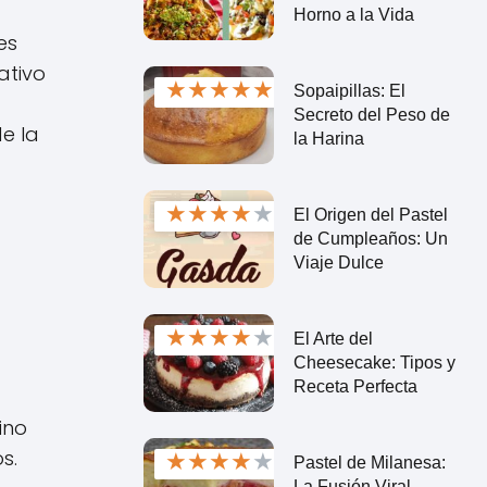
Horno a la Vida
es
ativo
★
★
★
★
★
Sopaipillas: El
Secreto del Peso de
e la
la Harina
★
★
★
★
★
El Origen del Pastel
de Cumpleaños: Un
Viaje Dulce
★
★
★
★
★
El Arte del
Cheesecake: Tipos y
Receta Perfecta
ino
s.
★
★
★
★
★
Pastel de Milanesa:
La Fusión Viral