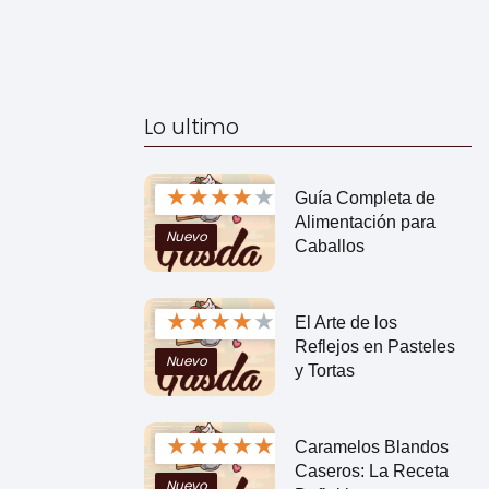
Lo ultimo
★
★
★
★
★
Guía Completa de
Alimentación para
Nuevo
Caballos
★
★
★
★
★
El Arte de los
Reflejos en Pasteles
Nuevo
y Tortas
★
★
★
★
★
Caramelos Blandos
Caseros: La Receta
Nuevo