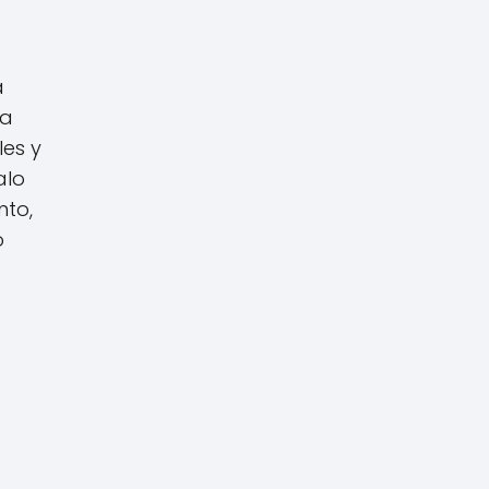
a
la
les y
alo
nto,
o