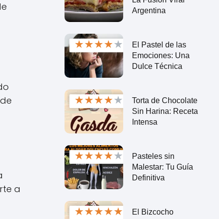
de
Argentina
★
★
★
★
★
El Pastel de las
Emociones: Una
Dulce Técnica
do
★
★
★
★
★
 de
Torta de Chocolate
Sin Harina: Receta
Intensa
★
★
★
★
★
Pasteles sin
Malestar: Tu Guía
a
Definitiva
rte a
★
★
★
★
★
El Bizcocho