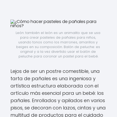
León: también el león es un animalito que se usa 
para crear pasteles de pañales para niños, 
usando tonos como los marrones, amarillos y 
beiges en su composición. Balón de peluche: es 
original y a la vez divertido usar el balón de 
peluche para coronar un pastel para el bebé.
Lejos de ser un postre comestible, una
tarta de pañales es una ingeniosa y
artística estructura elaborada con el
artículo más esencial para un bebé: los
pañales. Enrollados y apilados en varios
pisos, se decoran con lazos, cintas y una
multitud de productos para el cuidado