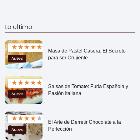
Lo ultimo
★
★
★
★
★
Masa de Pastel Casera: El Secreto
para ser Crujiente
Nuevo
★
★
★
★
★
Salsas de Tomate: Furia Española y
Pasión Italiana
Nuevo
★
★
★
★
★
El Arte de Derretir Chocolate a la
Perfección
Nuevo