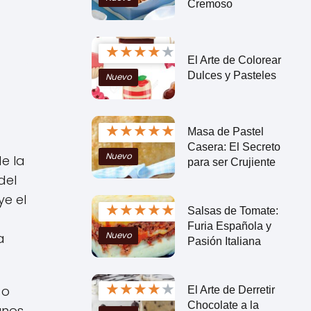
Cremoso
★
★
★
★
★
El Arte de Colorear
Dulces y Pasteles
Nuevo
★
★
★
★
★
Masa de Pastel
Casera: El Secreto
Nuevo
e la
para ser Crujiente
del
ye el
★
★
★
★
★
Salsas de Tomate:
Furia Española y
Nuevo
a
Pasión Italiana
★
★
★
★
★
 o
El Arte de Derretir
Chocolate a la
unos