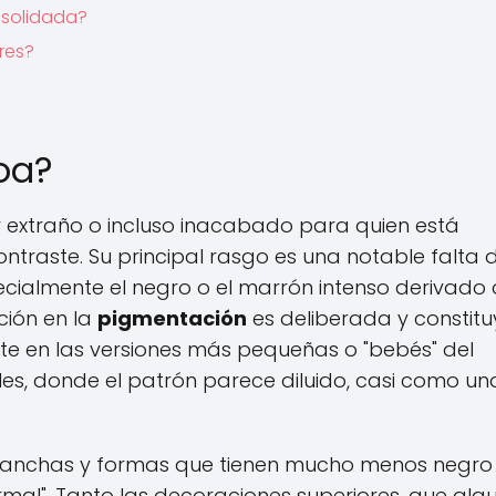
nsolidada?
res?
oa?
r extraño o incluso inacabado para quien está
traste. Su principal rasgo es una notable falta d
ialmente el negro o el marrón intenso derivado 
ción en la
pigmentación
es deliberada y constitu
nte en las versiones más pequeñas o "bebés" del
les, donde el patrón parece diluido, casi como un
 manchas y formas que tienen mucho menos negro
mal". Tanto las decoraciones superiores, que alg