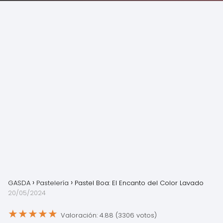
GASDA
Pastelería
Pastel Boa: El Encanto del Color Lavado
20/05/2024
★
★
★
★
★
Valoración: 4.88 (3306 votos)