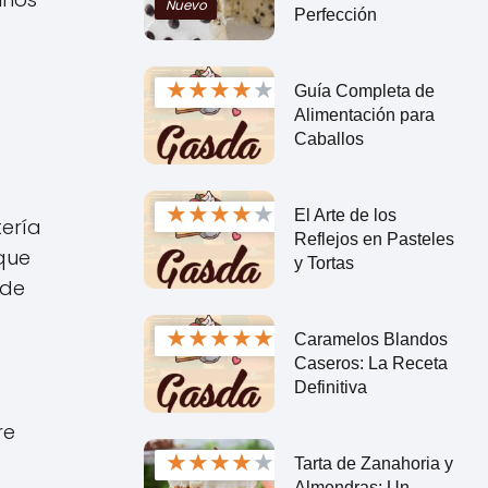
Nuevo
Perfección
★
★
★
★
★
Guía Completa de
Alimentación para
Caballos
★
★
★
★
★
El Arte de los
tería
Reflejos en Pasteles
 que
y Tortas
 de
★
★
★
★
★
Caramelos Blandos
Caseros: La Receta
Definitiva
re
★
★
★
★
★
Tarta de Zanahoria y
Almendras: Un