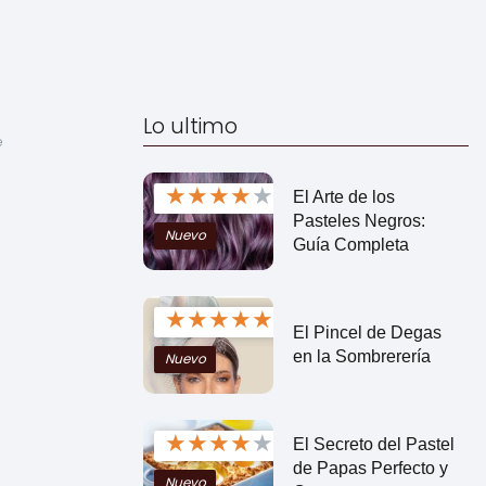
Lo ultimo
 
★
★
★
★
★
El Arte de los
Pasteles Negros:
Nuevo
Guía Completa
★
★
★
★
★
El Pincel de Degas
en la Sombrerería
Nuevo
★
★
★
★
★
El Secreto del Pastel
de Papas Perfecto y
Nuevo