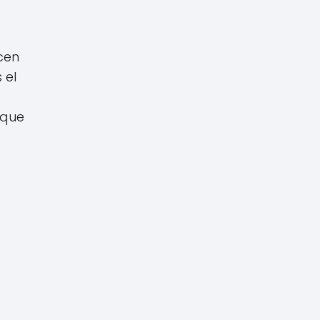
cen
 el
 que