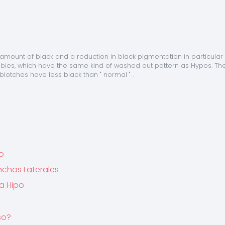
mount of black and a reduction in black pigmentation in particular 
babies, which have the same kind of washed out pattern as Hypos. The
blotches have less black than " normal " .
do
nchas Laterales
oa Hipo
so?