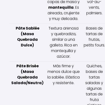
capas de masa y
vol-au-
mantequilla
. Es
vents,
aireada, crujiente
palmiers.
y muy delicada.
Pâte Sablée
Textura arenosa
Bases de
(Masa
y quebradiza,
tartas de
Quebrada
similar a una
frutas,
Dulce)
galleta. Rica en
petits fours.
mantequilla y
azúcar.
Pâte Brisée
Más firme y
Quiches,
(Masa
menos dulce que
bases de
Quebrada
la sablée. Elástica
tartas
Salada/Neutra)
y resistente.
saladas y
algunas
tartas de
fruta