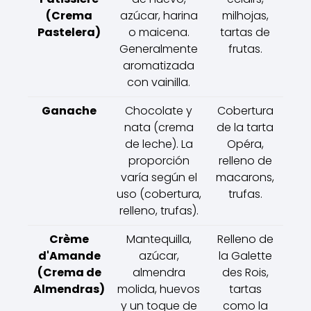
(Crema
azúcar, harina
milhojas,
Pastelera)
o maicena.
tartas de
Generalmente
frutas.
aromatizada
con vainilla.
Ganache
Chocolate y
Cobertura
nata (crema
de la tarta
de leche). La
Opéra,
proporción
relleno de
varía según el
macarons,
uso (cobertura,
trufas.
relleno, trufas).
Crème
Mantequilla,
Relleno de
d'Amande
azúcar,
la Galette
(Crema de
almendra
des Rois,
Almendras)
molida, huevos
tartas
y un toque de
como la