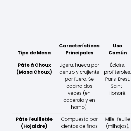
Características
Uso
Tipo de Masa
Principales
Común
Pâte à Choux
Ligera, hueca por
Éclairs,
(Masa Choux)
dentro y crujiente
profiteroles,
por fuera. Se
Paris-Brest,
cocina dos
Saint-
veces (en
Honoré.
cacerola y en
horno).
Pâte Feuilletée
Compuesta por
Mille-feuille
(Hojaldre)
cientos de finas
(milhojas),