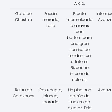
Alicia.
Gato de
Fucsia,
Efecto
Interme
Cheshire
morado,
marmoleado
Avanz
rosa
o a rayas
con
buttercream.
Una gran
sonrisa de
fondant en
el lateral.
Bizcocho
interior de
colores.
Reina de
Rojo, negro,
Un piso con
Avanz
Corazones
blanco,
patrón de
dorado
tablero de
ajedrez. Drip