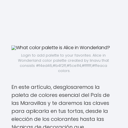
Login to add palette to your favorites. Alice in 
Wonderland color palette created by linavu that 
consists #f4ed46,#b4f2ff,#5ce1f4,#ffffff,#ffeaca 
colors.
En este artículo, desglosaremos la
paleta de colores esencial del País de
las Maravillas y te daremos las claves
para aplicarla en tus tortas, desde la
elección de los colorantes hasta las
técnicas de decoración que