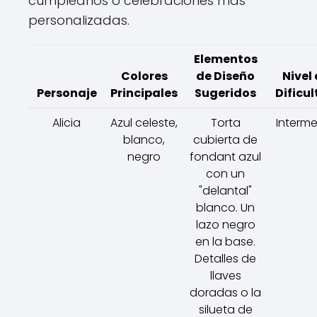
cumpleaños o celebraciones más
personalizadas.
Elementos
Colores
de Diseño
Nivel
Personaje
Principales
Sugeridos
Dificu
Alicia
Azul celeste,
Torta
Interm
blanco,
cubierta de
negro
fondant azul
con un
"delantal"
blanco. Un
lazo negro
en la base.
Detalles de
llaves
doradas o la
silueta de