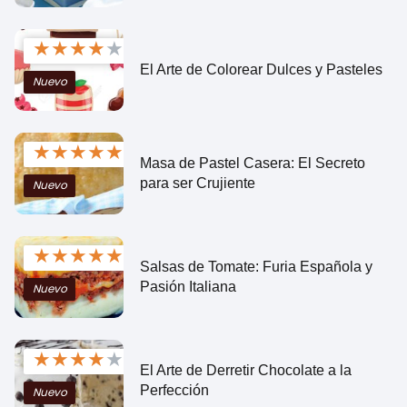
★
★
★
★
★
El Arte de Colorear Dulces y Pasteles
Nuevo
★
★
★
★
★
Masa de Pastel Casera: El Secreto
para ser Crujiente
Nuevo
★
★
★
★
★
Salsas de Tomate: Furia Española y
Pasión Italiana
Nuevo
★
★
★
★
★
El Arte de Derretir Chocolate a la
Perfección
Nuevo