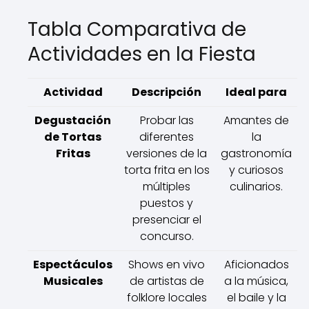
Tabla Comparativa de
Actividades en la Fiesta
Actividad
Descripción
Ideal para
Degustación
Probar las
Amantes de
de Tortas
diferentes
la
Fritas
versiones de la
gastronomía
torta frita en los
y curiosos
múltiples
culinarios.
puestos y
presenciar el
concurso.
Espectáculos
Shows en vivo
Aficionados
Musicales
de artistas de
a la música,
folklore locales
el baile y la