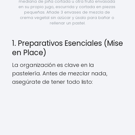
mediana de piña cortada u otra fruta envasada 
en su propio jugo, escurrida y cortada en piezas 
pequeñas. Añade 3 envases de mezcla de 
crema vegetal sin azúcar y úsalo para bañar o 
rellenar un pastel.
1. Preparativos Esenciales (Mise
en Place)
La organización es clave en la
pastelería. Antes de mezclar nada,
asegúrate de tener todo listo: