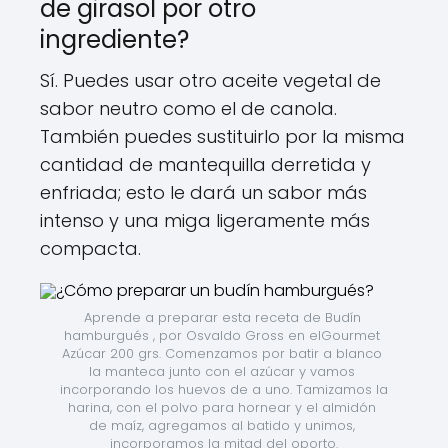
de girasol por otro
ingrediente?
Sí. Puedes usar otro aceite vegetal de
sabor neutro como el de canola.
También puedes sustituirlo por la misma
cantidad de mantequilla derretida y
enfriada; esto le dará un sabor más
intenso y una miga ligeramente más
compacta.
Aprende a preparar esta receta de Budín 
hamburgués , por Osvaldo Gross en elGourmet 
Azúcar 200 grs. Comenzamos por batir a blanco 
la manteca junto con el azúcar y vamos 
incorporando los huevos de a uno. Tamizamos la 
harina, con el polvo para hornear y el almidón 
de maíz, agregamos al batido y unimos, 
incorporamos la mitad del oporto.