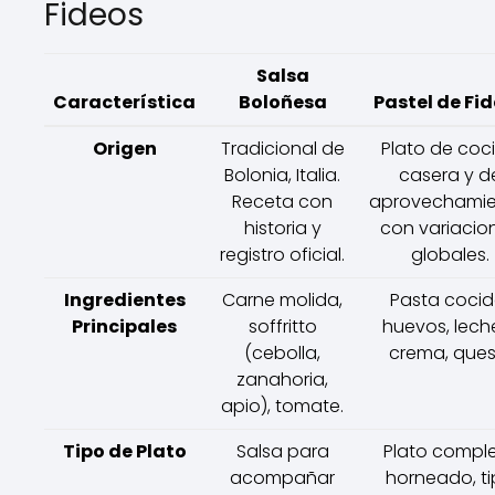
Fideos
Salsa
Característica
Boloñesa
Pastel de Fi
Origen
Tradicional de
Plato de coc
Bolonia, Italia.
casera y d
Receta con
aprovechamie
historia y
con variacio
registro oficial.
globales.
Ingredientes
Carne molida,
Pasta cocid
Principales
soffritto
huevos, lech
(cebolla,
crema, ques
zanahoria,
apio), tomate.
Tipo de Plato
Salsa para
Plato compl
acompañar
horneado, t