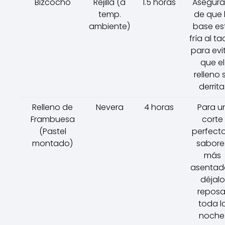
Bizcocho
Rejilla (a
1.5 horas
Asegúra
temp.
de que 
ambiente)
base es
fría al ta
para evi
que el
relleno 
derrita
Relleno de
Nevera
4 horas
Para u
Frambuesa
corte
(Pastel
perfecto
montado)
sabore
más
asentad
déjalo
reposa
toda l
noche