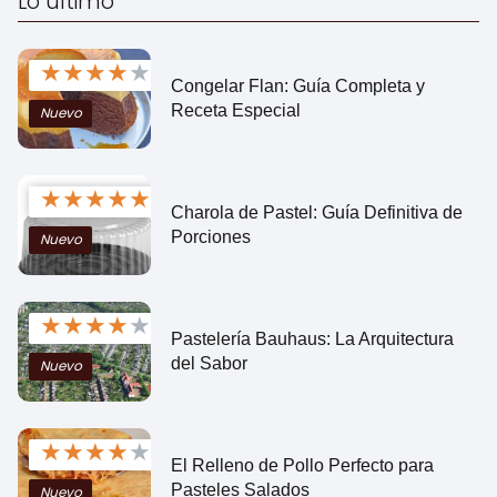
Lo ultimo
★
★
★
★
★
Congelar Flan: Guía Completa y
Receta Especial
Nuevo
★
★
★
★
★
Charola de Pastel: Guía Definitiva de
Porciones
Nuevo
★
★
★
★
★
Pastelería Bauhaus: La Arquitectura
del Sabor
Nuevo
★
★
★
★
★
El Relleno de Pollo Perfecto para
Pasteles Salados
Nuevo