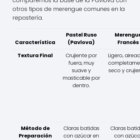
comparemos la base de la Pavlova con
otros tipos de merengue comunes en la
repostería.
Pastel Ruso
Merengu
Característica
(Pavlova)
Francés
Textura Final
Crujiente por
Ligero, airea
fuera, muy
completame
suave y
seco y crujie
masticable por
dentro.
Método de
Claras batidas
Claras bati
Preparación
con azúcar en
con azúca