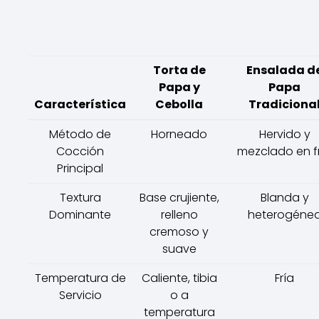
Torta de
Ensalada d
Papa y
Papa
Característica
Cebolla
Tradiciona
Método de
Horneado
Hervido y
Cocción
mezclado en f
Principal
Textura
Base crujiente,
Blanda y
Dominante
relleno
heterogéne
cremoso y
suave
Temperatura de
Caliente, tibia
Fría
Servicio
o a
temperatura