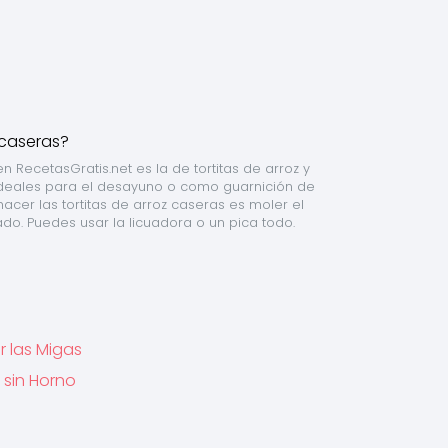
RecetasGratis.net es la de tortitas de arroz y 
 ideales para el desayuno o como guarnición de 
acer las tortitas de arroz caseras es moler el 
do. Puedes usar la licuadora o un pica todo.
r las Migas
l sin Horno