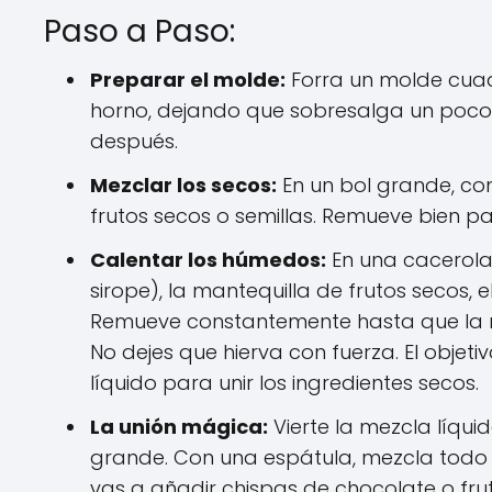
Paso a Paso:
Preparar el molde:
Forra un molde cua
horno, dejando que sobresalga un poco
después.
Mezclar los secos:
En un bol grande, com
frutos secos o semillas. Remueve bien p
Calentar los húmedos:
En una cacerola
sirope), la mantequilla de frutos secos, el
Remueve constantemente hasta que la 
No dejes que hierva con fuerza. El objeti
líquido para unir los ingredientes secos.
La unión mágica:
Vierte la mezcla líquid
grande. Con una espátula, mezcla todo
vas a añadir chispas de chocolate o fru