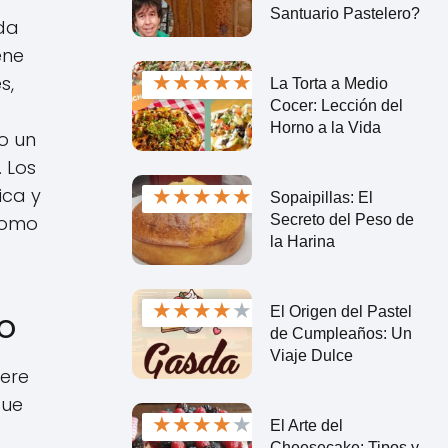
Santuario Pastelero?
ada
ene
★
★
★
★
★
s,
La Torta a Medio
Cocer: Lección del
Horno a la Vida
o un
 Los
★
★
★
★
★
ica y
Sopaipillas: El
Secreto del Peso de
 como
la Harina
★
★
★
★
★
El Origen del Pastel
no
de Cumpleaños: Un
Viaje Dulce
iere
que
★
★
★
★
★
El Arte del
Cheesecake: Tipos y