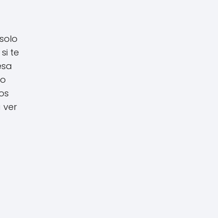
 solo
si te
esa
to
os
 ver