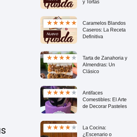
y Tortas
★
★
★
★
★
Caramelos Blandos
Caseros: La Receta
Nuevo
Definitiva
★
★
★
★
★
Tarta de Zanahoria y
Almendras: Un
Clásico
★
★
★
★
★
Antifaces
Comestibles: El Arte
de Decorar Pasteles
★
★
★
★
★
as
La Cocina:
¿Escenario o