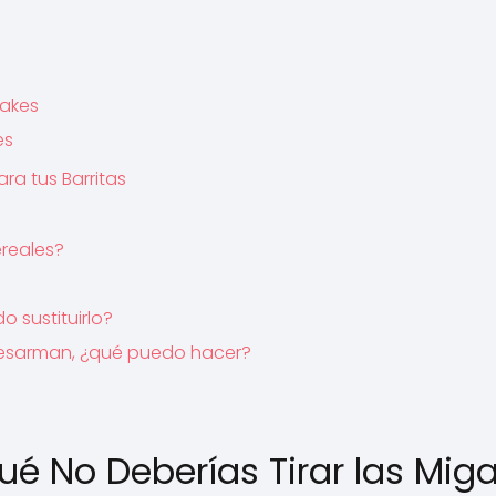
cakes
es
ra tus Barritas
ereales?
o sustituirlo?
desarman, ¿qué puedo hacer?
ué No Deberías Tirar las Mig