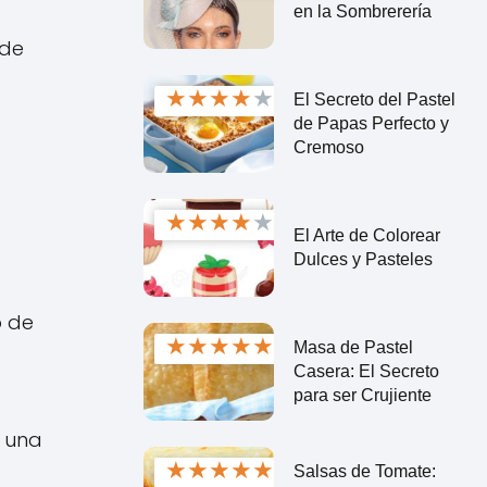
en la Sombrerería
 de
★
★
★
★
★
El Secreto del Pastel
de Papas Perfecto y
Cremoso
★
★
★
★
★
El Arte de Colorear
Dulces y Pasteles
o de
★
★
★
★
★
Masa de Pastel
Casera: El Secreto
para ser Crujiente
o una
★
★
★
★
★
Salsas de Tomate: