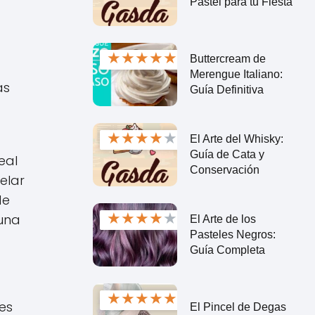
Pastel para tu Fiesta
★
★
★
★
★
Buttercream de
Merengue Italiano:
as
Guía Definitiva
★
★
★
★
★
El Arte del Whisky:
Guía de Cata y
eal
Conservación
elar
de
★
★
★
★
★
 una
El Arte de los
Pasteles Negros:
Guía Completa
★
★
★
★
★
es
El Pincel de Degas