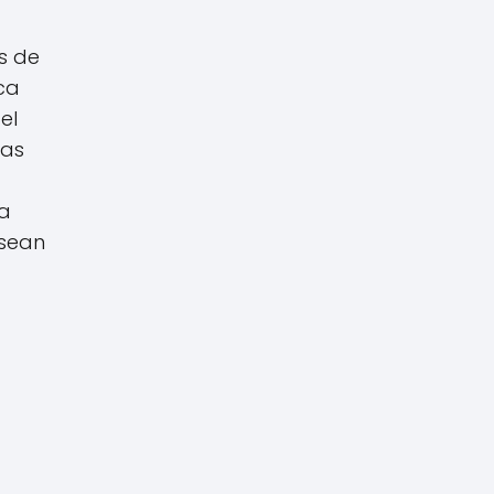
s de
ca
el
las
ca
 sean