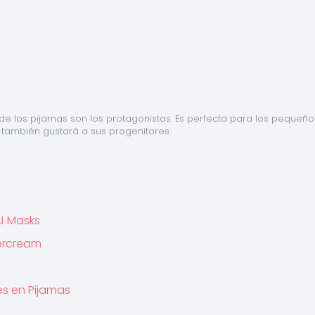
de los pijamas son los protagonistas. Es perfecta para los pequeños
ambién gustará a sus progenitores.
PJ Masks
tercream
es en Pijamas