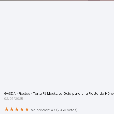
GASDA
Fiestas
Torta PJ Masks: La Guía para una Fiesta de Héro
02/07/2025
★
★
★
★
★
Valoración: 4.7 (2959 votos)