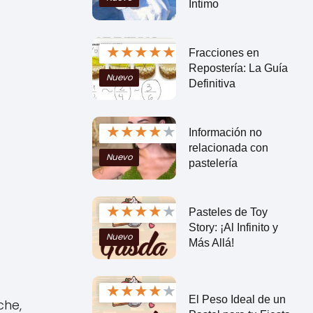
Íntimo
★
★
★
★
★
Fracciones en
Repostería: La Guía
Nuevo
Definitiva
★
★
★
★
★
Información no
relacionada con
Nuevo
pastelería
★
★
★
★
★
Pasteles de Toy
Story: ¡Al Infinito y
Nuevo
Más Allá!
★
★
★
★
★
El Peso Ideal de un
che,