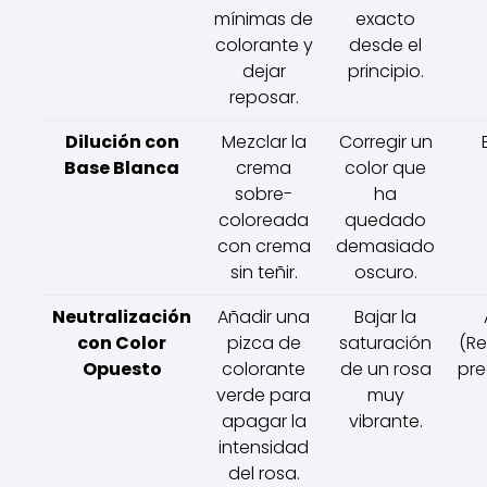
mínimas de
exacto
colorante y
desde el
dejar
principio.
reposar.
Dilución con
Mezclar la
Corregir un
Base Blanca
crema
color que
sobre-
ha
coloreada
quedado
con crema
demasiado
sin teñir.
oscuro.
Neutralización
Añadir una
Bajar la
con Color
pizca de
saturación
(Re
Opuesto
colorante
de un rosa
pre
verde para
muy
apagar la
vibrante.
intensidad
del rosa.