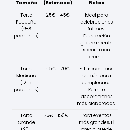
Tamaño
(Estimado)
Notas
Torta
25€ - 45€
Ideal para
Pequeña
celebraciones
(6-8
íntimas.
porciones)
Decoración
generalmente
sencilla con
crema.
Torta
45€ - 70€
El tamaño más
Mediana
común para
(12-15
cumpleaños.
porciones)
Permite
decoraciones
más elaboradas.
Torta
75€ - 150€+
Para eventos
Grande
más grandes. El
(20+
precio puede