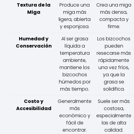
Textura de la
Produce una
Crea una miga
Miga
miga más
más densa,
ligera, abierta
compacta y
y esponjosa.
firme.
Humedad y
Al ser grasa
Los bizcochos
Conservación
líquida a
pueden
temperatura
resecarse más
ambiente,
rápidamente
mantiene los
una vez fríos,
bizcochos
ya que la
húmedos por
grasa se
más tiempo.
solidifica.
Costo y
Generalmente
Suele ser más
Accesibilidad
más
costosa,
económico y
especialmente
fácil de
las de alta
encontrar.
calidad.