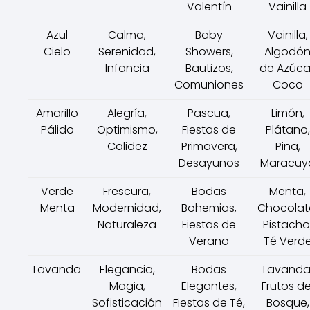
Valentín
Vainilla
Azul
Calma,
Baby
Vainilla,
Cielo
Serenidad,
Showers,
Algodó
Infancia
Bautizos,
de Azúca
Comuniones
Coco
Amarillo
Alegría,
Pascua,
Limón,
Pálido
Optimismo,
Fiestas de
Plátano,
Calidez
Primavera,
Piña,
Desayunos
Maracuy
Verde
Frescura,
Bodas
Menta,
Menta
Modernidad,
Bohemias,
Chocolat
Naturaleza
Fiestas de
Pistacho
Verano
Té Verd
Lavanda
Elegancia,
Bodas
Lavanda
Magia,
Elegantes,
Frutos de
Sofisticación
Fiestas de Té,
Bosque,