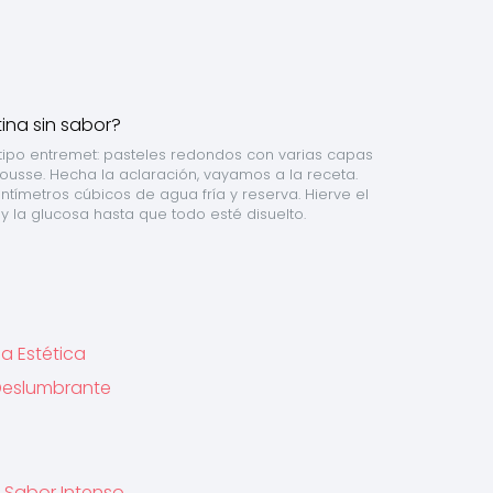
tipo entremet: pasteles redondos con varias capas 
sse. Hecha la aclaración, vayamos a la receta. 
ntímetros cúbicos de agua fría y reserva. Hierve el 
y la glucosa hasta que todo esté disuelto.
la Estética
Deslumbrante
y Sabor Intenso