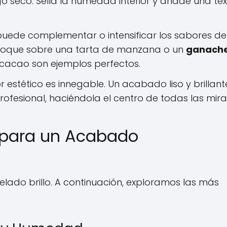
go seco. Sella la humedad interior y añade una te
uede complementar o intensificar los sabores de
ricoque sobre una tarta de manzana o un
ganach
cacao son ejemplos perfectos.
r estético es innegable. Un acabado liso y brillant
profesional, haciéndola el centro de todas las mir
 para un Acabado
elado brillo. A continuación, exploramos las más