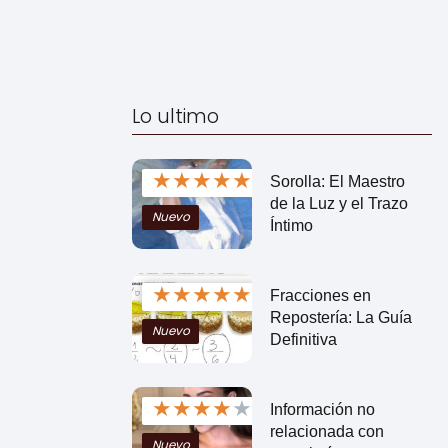
Lo ultimo
★
★
★
★
★
Sorolla: El Maestro
de la Luz y el Trazo
Nuevo
Íntimo
★
★
★
★
★
Fracciones en
Repostería: La Guía
Nuevo
Definitiva
★
★
★
★
★
Información no
relacionada con
Nuevo