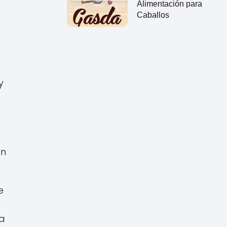
Alimentación para
Caballos
y
un
e
la