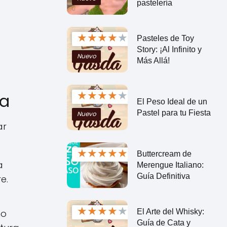
pastelería
★
★
★
★
★
Pasteles de Toy
Story: ¡Al Infinito y
Nuevo
Más Allá!
★
★
★
★
★
ca
El Peso Ideal de un
Pastel para tu Fiesta
Nuevo
ar
★
★
★
★
★
Buttercream de
a
Merengue Italiano:
Guía Definitiva
e.
★
★
★
★
★
El Arte del Whisky:
ho
Guía de Cata y