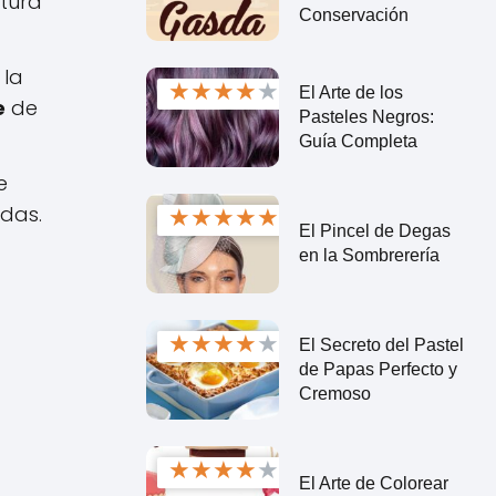
xtura
Conservación
 la
★
★
★
★
★
El Arte de los
e
de
Pasteles Negros:
Guía Completa
e
adas.
★
★
★
★
★
El Pincel de Degas
en la Sombrerería
★
★
★
★
★
El Secreto del Pastel
de Papas Perfecto y
Cremoso
★
★
★
★
★
El Arte de Colorear