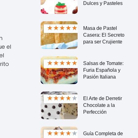
Dulces y Pasteles
★
★
★
★
★
Masa de Pastel
Casera: El Secreto
n
para ser Crujiente
e el
el
★
★
★
★
★
rito
Salsas de Tomate:
Furia Española y
Pasión Italiana
★
★
★
★
★
El Arte de Derretir
Chocolate a la
Perfección
★
★
★
★
★
Guía Completa de