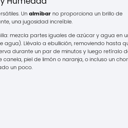
lez y Humedad
rsátiles. Un
almíbar
no proporciona un brillo de
ante, una jugosidad increíble.
lla: mezcla partes iguales de azúcar y agua en u
e agua). Llévalo a ebullición, removiendo hasta qu
erva durante un par de minutos y luego retíralo d
anela, piel de limón o naranja, o incluso un chor
iado un poco.