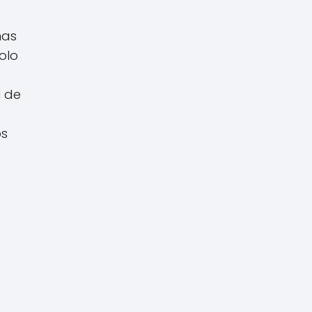
nas
olo
l de
os