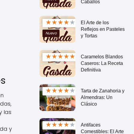
Caballos
★
★
★
★
★
El Arte de los
Reflejos en Pasteles
Nuevo
y Tortas
★
★
★
★
★
Caramelos Blandos
Caseros: La Receta
Definitiva
es
★
★
★
★
★
Tarta de Zanahoria y
un
Almendras: Un
adas,
Clásico
y las
★
★
★
★
★
Antifaces
oda y
Comestibles: El Arte