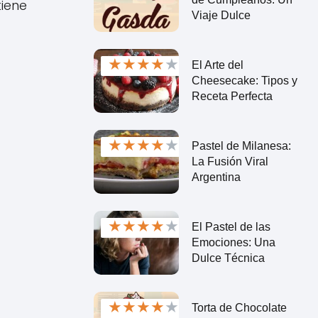
tiene
Viaje Dulce
★
★
★
★
★
El Arte del
Cheesecake: Tipos y
Receta Perfecta
★
★
★
★
★
Pastel de Milanesa:
La Fusión Viral
Argentina
★
★
★
★
★
El Pastel de las
Emociones: Una
Dulce Técnica
★
★
★
★
★
Torta de Chocolate