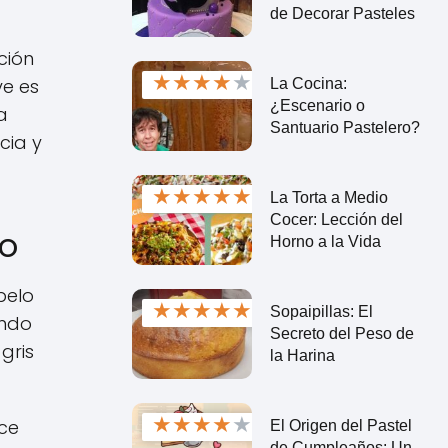
de Decorar Pasteles
ción
★
★
★
★
★
ve es
La Cocina:
¿Escenario o
a
Santuario Pastelero?
cia y
★
★
★
★
★
La Torta a Medio
Cocer: Lección del
ro
Horno a la Vida
pelo
★
★
★
★
★
Sopaipillas: El
endo
Secreto del Peso de
gris
la Harina
★
★
★
★
★
uce
El Origen del Pastel
de Cumpleaños: Un