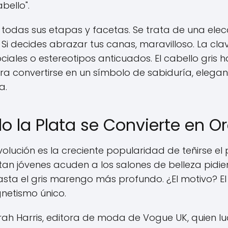
bello".
 todas sus etapas y facetas. Se trata de una elec
 Si decides abrazar tus canas, maravilloso. La cla
ociales o estereotipos anticuados. El cabello gris h
a convertirse en un símbolo de sabiduría, elegan
a.
do la Plata se Convierte en O
olución es la creciente popularidad de teñirse el 
tan jóvenes acuden a los salones de belleza pidi
sta el gris marengo más profundo. ¿El motivo? El 
gnetismo único.
arah Harris, editora de moda de Vogue UK, quien l