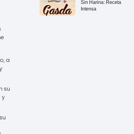
Sin Harina: Receta
Intensa
a
ne
o, a
y
n su
 y
 su