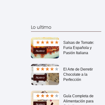
Lo ultimo
★
★
★
★
★
Salsas de Tomate:
Furia Española y
Nuevo
Pasión Italiana
★
★
★
★
★
El Arte de Derretir
Chocolate a la
Nuevo
Perfección
★
★
★
★
★
Guía Completa de
Alimentación para
Nuevo