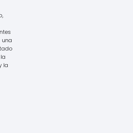
o,
ntes
s una
stado
 la
y la