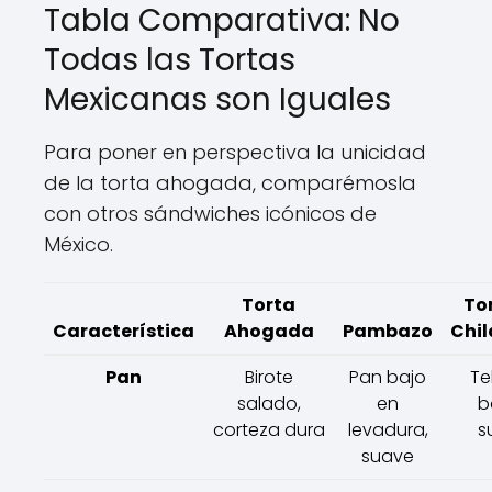
Tabla Comparativa: No
Todas las Tortas
Mexicanas son Iguales
Para poner en perspectiva la unicidad
de la torta ahogada, comparémosla
con otros sándwiches icónicos de
México.
Torta
To
Característica
Ahogada
Pambazo
Chil
Pan
Birote
Pan bajo
Te
salado,
en
bo
corteza dura
levadura,
s
suave