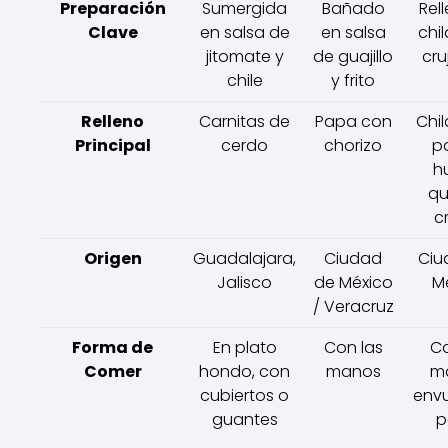
Preparación
Sumergida
Bañado
Rel
Clave
en salsa de
en salsa
chil
jitomate y
de guajillo
cru
chile
y frito
Relleno
Carnitas de
Papa con
Chil
Principal
cerdo
chorizo
po
h
qu
c
Origen
Guadalajara,
Ciudad
Ciu
Jalisco
de México
M
/ Veracruz
Forma de
En plato
Con las
Co
Comer
hondo, con
manos
m
cubiertos o
envu
guantes
p