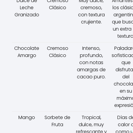
Dulce de
Cremoso
Muy dulce,
Amantes
Leche
Clásico
cremoso,
los clási
Granizado
con textura
argenti
crujiente.
que bus
un extra
textura
Chocolate
Cremoso
Intenso,
Paladar
Amargo
Clásico
profundo,
sofistica
con notas
que
amargas de
disfrut
cacao puro.
del
chocola
en su
máxim
expresió
Mango
Sorbete de
Tropical,
Días d
Fruta
dulce, muy
calor 
refrescante y
como 