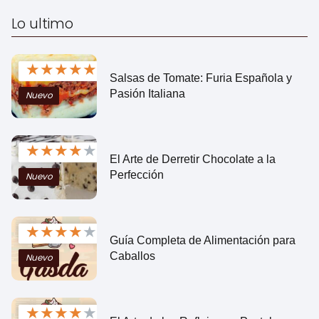
Lo ultimo
★
★
★
★
★
Salsas de Tomate: Furia Española y
Pasión Italiana
Nuevo
★
★
★
★
★
El Arte de Derretir Chocolate a la
Perfección
Nuevo
★
★
★
★
★
Guía Completa de Alimentación para
Caballos
Nuevo
★
★
★
★
★