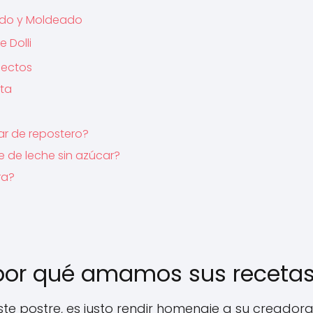
lado y Moldeado
 Dolli
fectos
cta
ar de repostero?
 de leche sin azúcar?
ra?
y por qué amamos sus receta
e postre, es justo rendir homenaje a su creadora