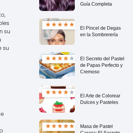
Guía Completa
o,
bles
★
★
★
★
★
El Pincel de Degas
n su
en la Sombrerería
u
e su
★
★
★
★
★
El Secreto del Pastel
de Papas Perfecto y
Cremoso
★
★
★
★
★
El Arte de Colorear
Dulces y Pasteles
de
★
★
★
★
★
Masa de Pastel
do
Casera: El Secreto