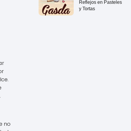
Reflejos en Pasteles
y Tortas
ar
or
lce.
e
.
e no