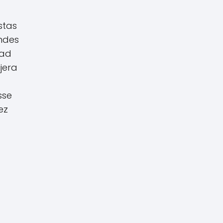
stas
andes
dad
jera
sse
ez