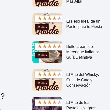
Más Allá!
★
★
★
★
★
El Peso Ideal de un
Pastel para tu Fiesta
Nuevo
★
★
★
★
★
Buttercream de
Merengue Italiano:
Nuevo
Guía Definitiva
★
★
★
★
★
El Arte del Whisky:
Guía de Cata y
Nuevo
Conservación
s?
★
★
★
★
★
El Arte de los
.
Pasteles Negros: