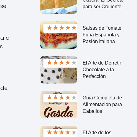
 se
para ser Crujiente
★
★
★
★
★
Salsas de Tomate:
Furia Española y
ta a
Pasión Italiana
s
★
★
★
★
★
El Arte de Derretir
Chocolate a la
Perfección
nde
★
★
★
★
★
Guía Completa de
Alimentación para
Caballos
★
★
★
★
★
El Arte de los