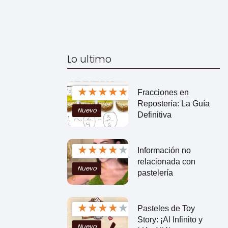
Lo ultimo
★
★
★
★
★
Fracciones en
Repostería: La Guía
Nuevo
Definitiva
★
★
★
★
★
Información no
relacionada con
Nuevo
pastelería
★
★
★
★
★
Pasteles de Toy
Story: ¡Al Infinito y
Nuevo