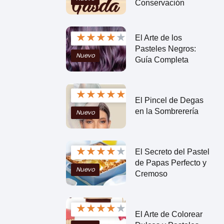
Conservación
★
★
★
★
★
El Arte de los
Pasteles Negros:
Nuevo
Guía Completa
★
★
★
★
★
El Pincel de Degas
en la Sombrerería
Nuevo
★
★
★
★
★
El Secreto del Pastel
de Papas Perfecto y
Nuevo
Cremoso
★
★
★
★
★
El Arte de Colorear