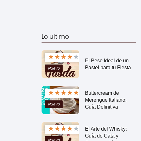
Lo ultimo
★
★
★
★
★
El Peso Ideal de un
Pastel para tu Fiesta
Nuevo
★
★
★
★
★
Buttercream de
Merengue Italiano:
Nuevo
Guía Definitiva
★
★
★
★
★
El Arte del Whisky:
Guía de Cata y
Nuevo