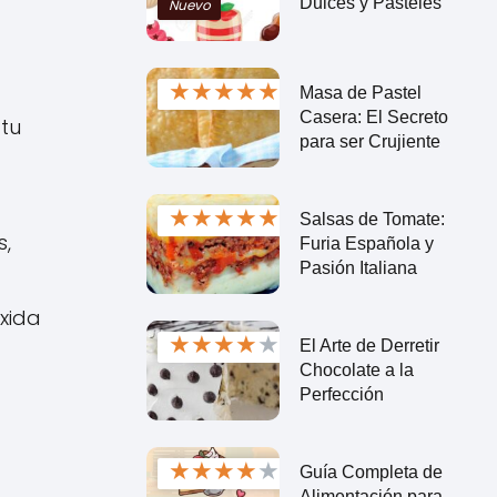
Dulces y Pasteles
Nuevo
★
★
★
★
★
Masa de Pastel
Casera: El Secreto
tu
para ser Crujiente
★
★
★
★
★
Salsas de Tomate:
s,
Furia Española y
Pasión Italiana
oxida
★
★
★
★
★
El Arte de Derretir
Chocolate a la
Perfección
★
★
★
★
★
Guía Completa de
Alimentación para