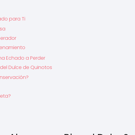
do para Ti
nsa
gerador
cenamiento
 ha Echado a Perder
del Dulce de Quinotos
onservación?
ceta?