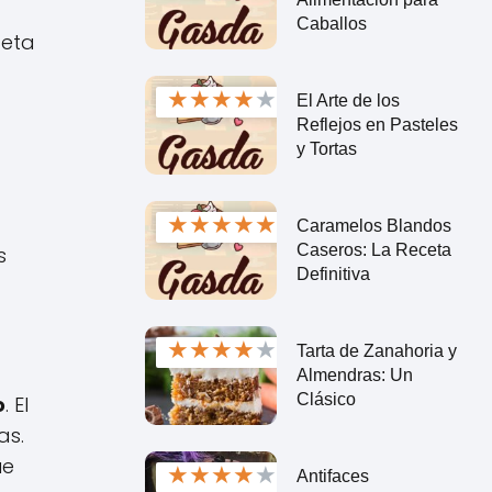
Caballos
ceta
★
★
★
★
★
El Arte de los
Reflejos en Pasteles
y Tortas
★
★
★
★
★
Caramelos Blandos
Caseros: La Receta
s
Definitiva
★
★
★
★
★
Tarta de Zanahoria y
Almendras: Un
Clásico
o
. El
as.
ue
★
★
★
★
★
Antifaces