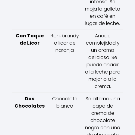
intenso. Se
moja la galleta
en café en
lugar de leche.
Con Toque
Ron, brandy
Añade
de Licor
o licor de
complejidad y
naranja
un aroma
delicioso. Se
puede añadir
a la leche para
mojar o a la
crema.
Dos
Chocolate
Se alterna una
Chocolates
blanco
capa de
crema de
chocolate
negro con una
de chocolate