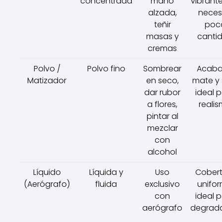
concentrada
mano
vibrante
alzada,
neces
teñir
poc
masas y
canti
cremas
Polvo /
Polvo fino
Sombrear
Acab
Matizador
en seco,
mate y s
dar rubor
ideal 
a flores,
reali
pintar al
mezclar
con
alcohol
Líquido
Líquida y
Uso
Cobert
(Aerógrafo)
fluida
exclusivo
unifor
con
ideal 
aerógrafo
degrad