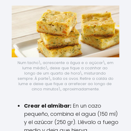
Num tacho\, acrescente a água e o açúcar\, em 
lume médio\, deixe que fique a cozinhar ao 
longo de um quarto de hora\, misturando 
sempre. À parte\, bata os ovos. Retire a calda do 
lume e deixe que fique a arrefecer ao longo de 
cinco minutos\, aproximadamente.
Crear el almíbar:
En un cazo
pequeño, combina el agua (150 ml)
y el azúcar (250 gr). Llévalo a fuego
medio y deja que hierva