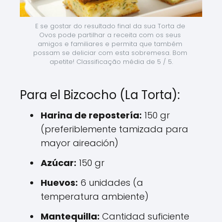
E se gostar do resultado final da sua Torta de 
Ovos pode partilhar a receita com os seus 
amigos e familiares e permita que também 
possam se deliciar com esta sobremesa. Bom 
apetite! Classificação média de 5 / 5.
Para el Bizcocho (La Torta):
Harina de repostería:
150 gr
(preferiblemente tamizada para
mayor aireación)
Azúcar:
150 gr
Huevos:
6 unidades (a
temperatura ambiente)
Mantequilla:
Cantidad suficiente