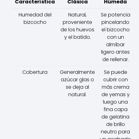
Característica
Clásica
Húmeda
Humedad del
Natural,
Se potencia
bizcocho
proveniente
pincelando
de los huevos
el bizcocho
y el batido.
con un
almíbar
ligero antes
de rellenar.
Cobertura
Generalmente
Se puede
azúcar glas o
cubrir con
se deja al
más crema
natural.
de yemas y
luego una
fina capa
de gelatina
de brillo
neutro para