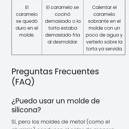
El
El caramelo se
Calentar el
caramelo
cocinó
caramelo
se quedó
demasiado o la
sobrante en el
duro en el
torta estaba
molde con un
molde.
demasiado fría
poco de agua y
al desmoldar.
verterlo sobre la
torta ya servida.
Preguntas Frecuentes
(FAQ)
¿Puedo usar un molde de
silicona?
Sí, pero los moldes de metal (como el