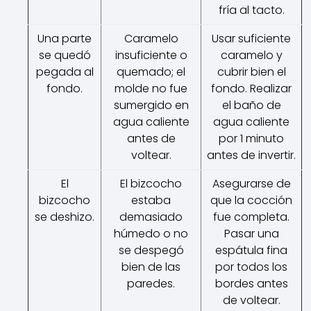
fría al tacto.
Una parte
Caramelo
Usar suficiente
se quedó
insuficiente o
caramelo y
pegada al
quemado; el
cubrir bien el
fondo.
molde no fue
fondo. Realizar
sumergido en
el baño de
agua caliente
agua caliente
antes de
por 1 minuto
voltear.
antes de invertir.
El
El bizcocho
Asegurarse de
bizcocho
estaba
que la cocción
se deshizo.
demasiado
fue completa.
húmedo o no
Pasar una
se despegó
espátula fina
bien de las
por todos los
paredes.
bordes antes
de voltear.