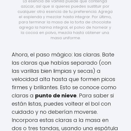
La esencia de vainilla puede que contenga 
azúcar, así que si quieres puedes sustituir por 
cualquier otra esencia de tu preferencia. Agrega 
el esplenda y mezclar hasta integrar. Por último, 
para terminar la masa de la torta de chocolate 
agrega la harina integral, el polvo de hornear y 
la cocoa en polvo, mezcla hasta obtener una 
masa uniforme.
Ahora, el paso mágico: las claras. Bate
las claras que habías separado (con
las varillas bien limpias y secas) a
velocidad alta hasta que formen picos
firmes y brillantes. Esto se conoce como
claras a
punto de nieve
. Para saber si
están listas, puedes voltear el bol con
cuidado y no deberían moverse.
Incorpora estas claras a la masa en
dos o tres tandas, usando una espátula