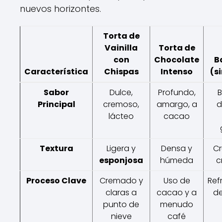
nuevos horizontes.
Torta de
Vainilla
Torta de
con
Chocolate
B
Característica
Chispas
Intenso
(s
Sabor
Dulce,
Profundo,
B
Principal
cremoso,
amargo, a
d
lácteo
cacao
Textura
Ligera y
Densa y
Cr
esponjosa
húmeda
c
Proceso Clave
Cremado y
Uso de
Ref
claras a
cacao y a
de
punto de
menudo
nieve
café