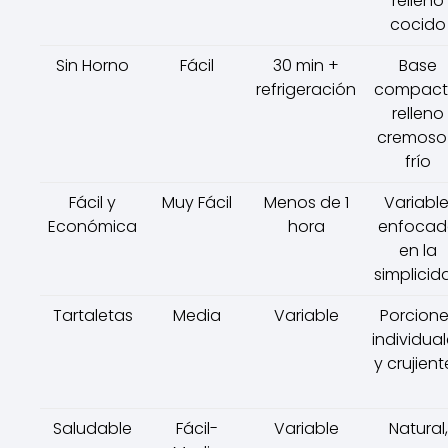
relleno
cocido
Sin Horno
Fácil
30 min +
Base
refrigeración
compact
relleno
cremoso
frío
Fácil y
Muy Fácil
Menos de 1
Variable
Económica
hora
enfocad
en la
simplicid
Tartaletas
Media
Variable
Porcione
individua
y crujient
Saludable
Fácil-
Variable
Natural,